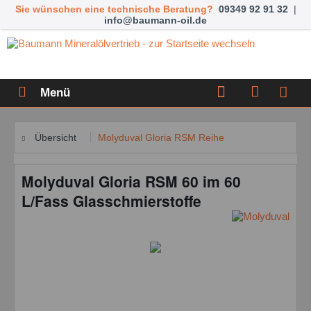
Sie wünschen eine technische Beratung?
09349 92 91 32
|
info@baumann-oil.de
Menü
Übersicht
Molyduval Gloria RSM Reihe
Molyduval Gloria RSM 60 im 60
L/Fass Glasschmierstoffe