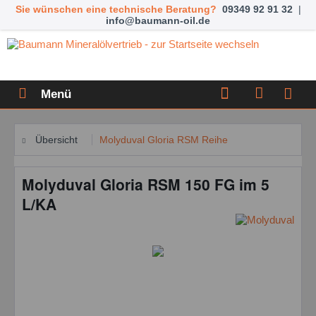
Sie wünschen eine technische Beratung?
09349 92 91 32
|
info@baumann-oil.de
Menü
Übersicht
Molyduval Gloria RSM Reihe
Molyduval Gloria RSM 150 FG im 5
L/KA