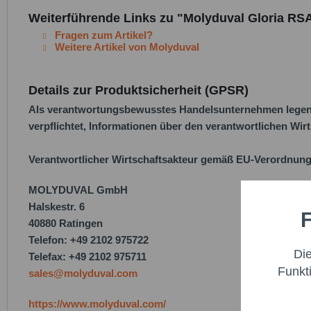
Weiterführende Links zu "Molyduval Gloria RSA
Fragen zum Artikel?
Weitere Artikel von Molyduval
Details zur Produktsicherheit (GPSR)
Als verantwortungsbewusstes Handelsunternehmen legen w
verpflichtet, Informationen über den verantwortlichen Wirt
Verantwortlicher Wirtschaftsakteur gemäß EU-Verordnung
MOLYDUVAL GmbH
Halskestr. 6
F
Funktio
40880 Ratingen
Telefon: +49 2102 975722
Di
Telefax: +49 2102 975711
Marketi
Funkt
sales@molyduval.com
Trackin
https://www.molyduval.com/