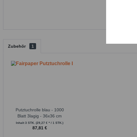
Persona
Service
Zubehör
1
Putztuchrolle blau - 1000
Blatt 3lagig - 36x36 cm
Inhalt
3 STK.
(29,27 € * / 1 STK.)
87,81 €