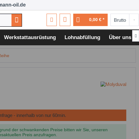
ann-oil.de
0,00 € *

Werkstattausrüstung
Lohnabfüllung
Über uns
Reihe
grund der schwankenden Preise bitten wir Sie, unseren
esaktuellen Preis anzufragen.