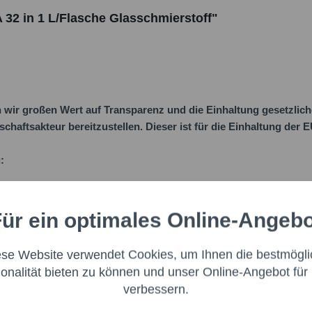
 32 in 1 L/Flasche Glasschmierstoff"
ir großen Wert auf Transparenz und die Einhaltung gesetzlic
schaftsakteur bereitzustellen. Dieser ist für die Einhaltung der
:
ür ein optimales Online-Angeb
Aktiv
nale
ese Website verwendet Cookies, um Ihnen die bestmögli
Aktiv
ng
ionalität bieten zu können und unser Online-Angebot für 
verbessern.
Aktiv
g