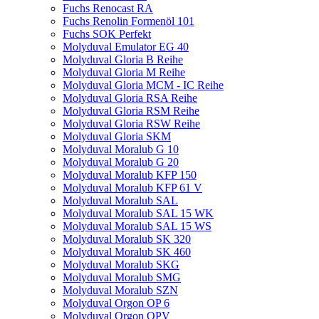
Fuchs Renocast RA
Fuchs Renolin Formenöl 101
Fuchs SOK Perfekt
Molyduval Emulator EG 40
Molyduval Gloria B Reihe
Molyduval Gloria M Reihe
Molyduval Gloria MCM - IC Reihe
Molyduval Gloria RSA Reihe
Molyduval Gloria RSM Reihe
Molyduval Gloria RSW Reihe
Molyduval Gloria SKM
Molyduval Moralub G 10
Molyduval Moralub G 20
Molyduval Moralub KFP 150
Molyduval Moralub KFP 61 V
Molyduval Moralub SAL
Molyduval Moralub SAL 15 WK
Molyduval Moralub SAL 15 WS
Molyduval Moralub SK 320
Molyduval Moralub SK 460
Molyduval Moralub SKG
Molyduval Moralub SMG
Molyduval Moralub SZN
Molyduval Orgon OP 6
Molyduval Orgon OPV