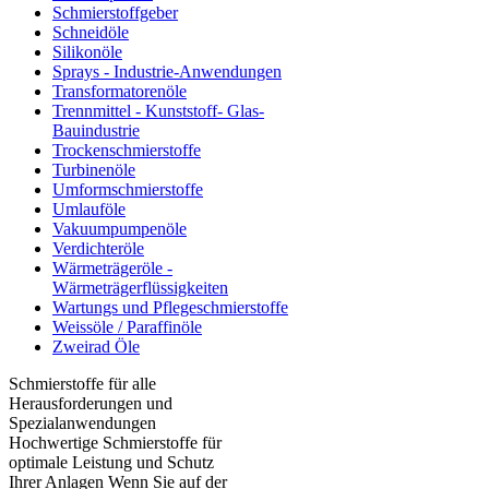
Schmierstoffgeber
Schneidöle
Silikonöle
Sprays - Industrie-Anwendungen
Transformatorenöle
Trennmittel - Kunststoff- Glas-
Bauindustrie
Trockenschmierstoffe
Turbinenöle
Umformschmierstoffe
Umlauföle
Vakuumpumpenöle
Verdichteröle
Wärmeträgeröle -
Wärmeträgerflüssigkeiten
Wartungs und Pflegeschmierstoffe
Weissöle / Paraffinöle
Zweirad Öle
Schmierstoffe für alle
Herausforderungen und
Spezialanwendungen
Hochwertige Schmierstoffe für
optimale Leistung und Schutz
Ihrer Anlagen Wenn Sie auf der