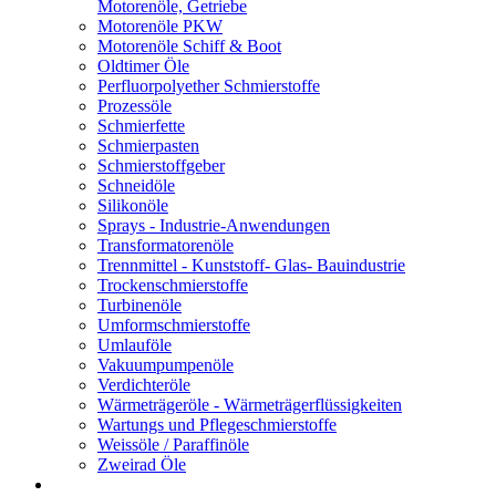
Motorenöle, Getriebe
Motorenöle PKW
Motorenöle Schiff & Boot
Oldtimer Öle
Perfluorpolyether Schmierstoffe
Prozessöle
Schmierfette
Schmierpasten
Schmierstoffgeber
Schneidöle
Silikonöle
Sprays - Industrie-Anwendungen
Transformatorenöle
Trennmittel - Kunststoff- Glas- Bauindustrie
Trockenschmierstoffe
Turbinenöle
Umformschmierstoffe
Umlauföle
Vakuumpumpenöle
Verdichteröle
Wärmeträgeröle - Wärmeträgerflüssigkeiten
Wartungs und Pflegeschmierstoffe
Weissöle / Paraffinöle
Zweirad Öle