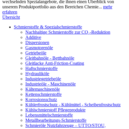
wechselnden Spezialangebote, die ihnen einen Überblick von
unserem Produktportfolio aus den Bereichen Chemie...
mehr
erfahren
Übersicht
Schmierstoffe & Spezialschmierstoffe
Nachhaltige Schmierstoffe zur CO₂-Reduktion
Additive
Dispersionen
Gasmotorenöle
Getriebeöle
Gleitbahnöle - Bettbahnöle
Gleitlacke Anti-Friction-Coating
Haftschmierstoffe
Hydrauliköle
Industriegetriebeöle
Industrieöle - Maschinenöle
Kältemaschinenöle
Kettenschmierstoffe
Korrosionsschutz
Kühlerfrostschutz - Kühlmittel - Scheibenfrostschutz
Kühlschmierstoff Pflegeprodukte
Lebensmittelschmierstoffe
Metallbearbeitungs-Schmierstoffe
Schmieröle Nutzfahrzeuge – UTTO/STOU,