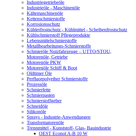
Industriegetriebeöle
Industrieöle - Maschinenöle
Kältemaschinenöle
Kettenschmierstoffe
Korrosionsschutz
Kühlerfrostschutz - Kühlmittel - Scheibenfrostschutz
Kühlschmierstoff Pflegeprodukte
Lebensmittelschmierstoffe
Metallbearbeitungs-Schmierstoffe
Schmieröle Nutzfahrzeuge – UTTO/STOU,
Motorenöle, Getriebe
Motorenöle PKW
Motorenöle Schiff & Boot
Oldtimer Öle
Perfluorpolyether Schmierstoffe
Prozessöle
Schmierfette
Schmierpasten
Schmierstoffgeber
Schneidöle
Silikonöle
Sprays - Industrie-Anwendungen
Transformatorenöle
Trennmittel - Kunststoff- Glas- Bauindustrie
OEST Econol A-B 10 W