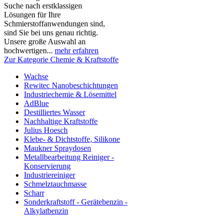
Suche nach erstklassigen
Lösungen für Ihre
Schmierstoffanwendungen sind,
sind Sie bei uns genau richtig.
Unsere große Auswahl an
hochwertigen...
mehr erfahren
Zur Kategorie Chemie & Kraftstoffe
Wachse
Rewitec Nanobeschichtungen
Industriechemie & Lösemittel
AdBlue
Destilliertes Wasser
Nachhaltige Kraftstoffe
Julius Hoesch
Klebe- & Dichtstoffe, Silikone
Maukner Spraydosen
Metallbearbeitung Reiniger -
Konservierung
Industriereiniger
Schmelztauchmasse
Scharr
Sonderkraftstoff - Gerätebenzin -
Alkylatbenzin