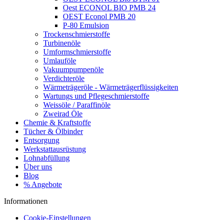
Oest ECONOL BIO PMB 24
OEST Econol PMB 20
P-80 Emulsion
Trockenschmierstoffe
Turbinenöle
Umformschmierstoffe
Umlauföle
Vakuumpumpenöle
Verdichteröle
Wärmeträgeröle - Wärmeträgerflüssigkeiten
Wartungs und Pflegeschmierstoffe
Weissöle / Paraffinöle
Zweirad Öle
Chemie & Kraftstoffe
Tücher & Ölbinder
Entsorgung
Werkstattausrüstung
Lohnabfüllung
Über uns
Blog
% Angebote
Informationen
Cookie-Einstellungen