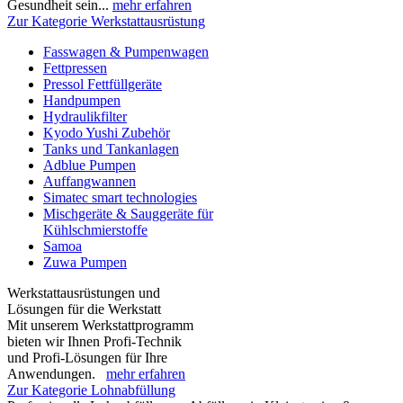
Gesundheit sein...
mehr erfahren
Zur Kategorie Werkstattausrüstung
Fasswagen & Pumpenwagen
Fettpressen
Pressol Fettfüllgeräte
Handpumpen
Hydraulikfilter
Kyodo Yushi Zubehör
Tanks und Tankanlagen
Adblue Pumpen
Auffangwannen
Simatec smart technologies
Mischgeräte & Sauggeräte für
Kühlschmierstoffe
Samoa
Zuwa Pumpen
Werkstattausrüstungen und
Lösungen für die Werkstatt
Mit unserem Werkstattprogramm
bieten wir Ihnen Profi-Technik
und Profi-Lösungen für Ihre
Anwendungen.
mehr erfahren
Zur Kategorie Lohnabfüllung