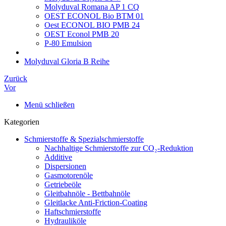
Molyduval Romana AP 1 CQ
OEST ECONOL Bio BTM 01
Oest ECONOL BIO PMB 24
OEST Econol PMB 20
P-80 Emulsion
Molyduval Gloria B Reihe
Zurück
Vor
Menü schließen
Kategorien
Schmierstoffe & Spezialschmierstoffe
Nachhaltige Schmierstoffe zur CO₂-Reduktion
Additive
Dispersionen
Gasmotorenöle
Getriebeöle
Gleitbahnöle - Bettbahnöle
Gleitlacke Anti-Friction-Coating
Haftschmierstoffe
Hydrauliköle