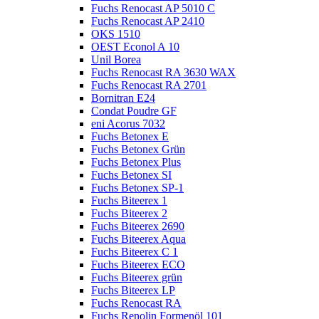
Fuchs Renocast AP 5010 C
Fuchs Renocast AP 2410
OKS 1510
OEST Econol A 10
Unil Borea
Fuchs Renocast RA 3630 WAX
Fuchs Renocast RA 2701
Bornitran E24
Condat Poudre GF
eni Acorus 7032
Fuchs Betonex E
Fuchs Betonex Grün
Fuchs Betonex Plus
Fuchs Betonex SI
Fuchs Betonex SP-1
Fuchs Biteerex 1
Fuchs Biteerex 2
Fuchs Biteerex 2690
Fuchs Biteerex Aqua
Fuchs Biteerex C 1
Fuchs Biteerex ECO
Fuchs Biteerex grün
Fuchs Biteerex LP
Fuchs Renocast RA
Fuchs Renolin Formenöl 101