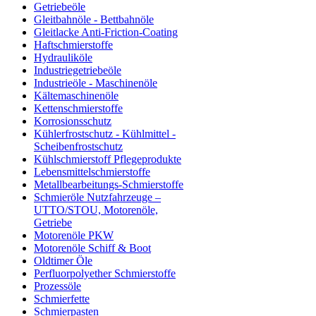
Getriebeöle
Gleitbahnöle - Bettbahnöle
Gleitlacke Anti-Friction-Coating
Haftschmierstoffe
Hydrauliköle
Industriegetriebeöle
Industrieöle - Maschinenöle
Kältemaschinenöle
Kettenschmierstoffe
Korrosionsschutz
Kühlerfrostschutz - Kühlmittel -
Scheibenfrostschutz
Kühlschmierstoff Pflegeprodukte
Lebensmittelschmierstoffe
Metallbearbeitungs-Schmierstoffe
Schmieröle Nutzfahrzeuge –
UTTO/STOU, Motorenöle,
Getriebe
Motorenöle PKW
Motorenöle Schiff & Boot
Oldtimer Öle
Perfluorpolyether Schmierstoffe
Prozessöle
Schmierfette
Schmierpasten