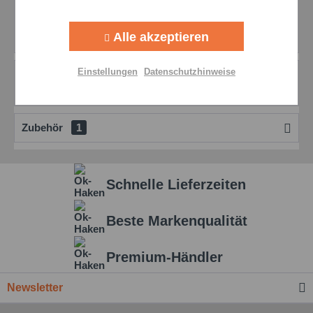
Beschreibung
Aktiv
Tracking
Hochleistungs Schneidöl Hochleistungs Schneidöl für
Alle akzeptieren
anspruchsvolle Feinschneid , Umform und...
mehr
Aktiv
Personalisierung
Einstellungen
Datenschutzhinweise
Bewertungen
0
Bewertungen lesen, schreiben und diskutieren...
mehr
Aktiv
Service
Zubehör
1
Einstellungen speichern
Schnelle Lieferzeiten
Beste Markenqualität
Premium-Händler
Newsletter