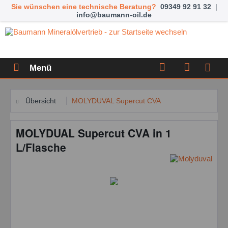
Sie wünschen eine technische Beratung?
09349 92 91 32
|
info@baumann-oil.de
Menü
Übersicht
MOLYDUVAL Supercut CVA
MOLYDUAL Supercut CVA in 1
L/Flasche