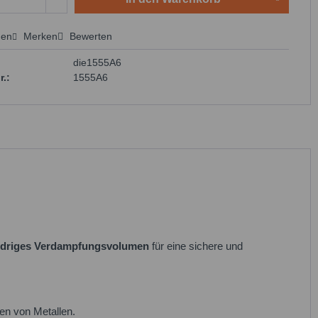
hen
Merken
Bewerten
 anfragen
die1555A6
r.:
1555A6
edriges Verdampfungsvolumen
für eine sichere und
en von Metallen.