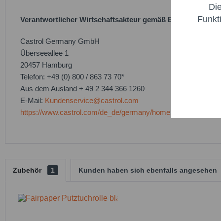
Di
Marketi
Funkt
Verantwortlicher Wirtschaftsakteur gemäß EU-Verordnung
Trackin
Castrol Germany GmbH
Überseeallee 1
20457 Hamburg
Persona
Telefon: +49 (0) 800 / 863 73 70*
Aus dem Ausland + 49 2 344 366 1260
Service
E-Mail:
Kundenservice@castrol.com
https://www.castrol.com/de_de/germany/home.html
Zubehör
1
Kunden haben sich ebenfalls angesehen