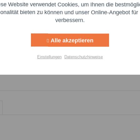
Ich h
ese Website verwendet Cookies, um Ihnen die bestmögli
Aktiv
ng
Felder mi
ionalität bieten zu können und unser Online-Angebot für 
:
verbessern.
Nachr
Aktiv
g
Alle akzeptieren
Aktiv
lisierung
Einstellungen
Datenschutzhinweise
Aktiv
Einstellungen speichern