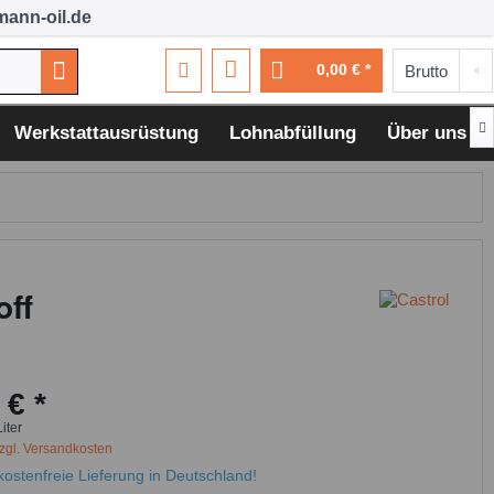
ann-oil.de
0,00 € *

Werkstattausrüstung
Lohnabfüllung
Über uns
off
 € *
Liter
zgl. Versandkosten
ostenfreie Lieferung in Deutschland!