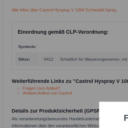
Alle Infos über Castrol Hyspray V 1084 Schneidöl-Spray
.
Einordnung gemäß CLP-Verordnung:
Symbole:
Sätze:
H412
Schädlich für Wasserorganismen, mit l
Weiterführende Links zu "Castrol Hyspray V 10
Fragen zum Artikel?
Weitere Artikel von Castrol
Details zur Produktsicherheit (GPSR)
F
Funktio
Als verantwortungsbewusstes Handelsunternehmen legen wir gr
Informationen über den verantwortlichen Wirtschaftsakteur bere