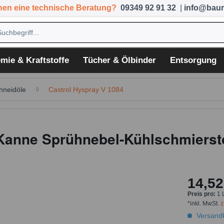
hen eine technische Beratung?
09349 92 91 32
|
info@baum
mie & Kraftstoffe
Tücher & Ölbinder
Entsorgung
hneidöle
Castrol Hyspray V 1084
l Kanne Sprühnebel-Kühlschmierst
14,52
Preis pro:
1 
*inkl. MwSt.
z
Versandk