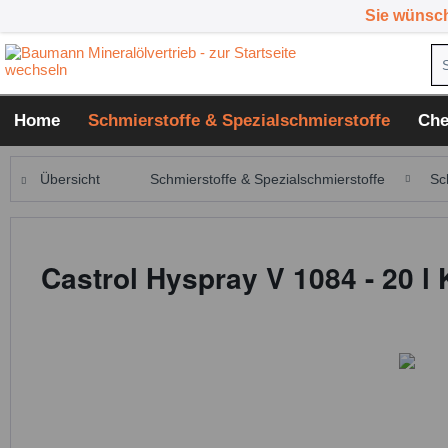
Sie wünsc
Home
Schmierstoffe & Spezialschmierstoffe
Che
Übersicht
Schmierstoffe & Spezialschmierstoffe
Sc
Castrol Hyspray V 1084 - 20 