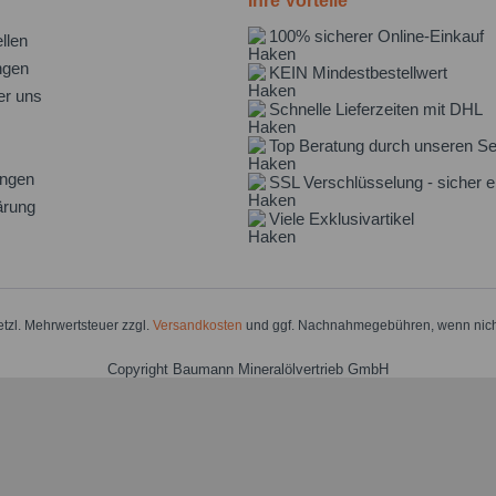
Ihre Vorteile
100% sicherer Online-Einkauf
llen
ngen
KEIN Mindestbestellwert
er uns
Schnelle Lieferzeiten mit DHL
Top Beratung durch unseren Se
ungen
SSL Verschlüsselung - sicher e
ärung
Viele Exklusivartikel
setzl. Mehrwertsteuer zzgl.
Versandkosten
und ggf. Nachnahmegebühren, wenn nich
Copyright Baumann Mineralölvertrieb GmbH