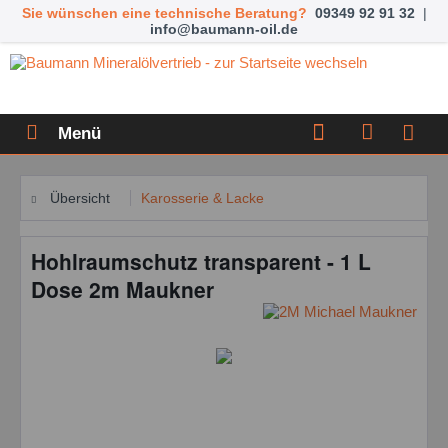
Sie wünschen eine technische Beratung?
09349 92 91 32
|
info@baumann-oil.de
Menü
Übersicht
Karosserie & Lacke
Hohlraumschutz transparent - 1 L
Dose 2m Maukner