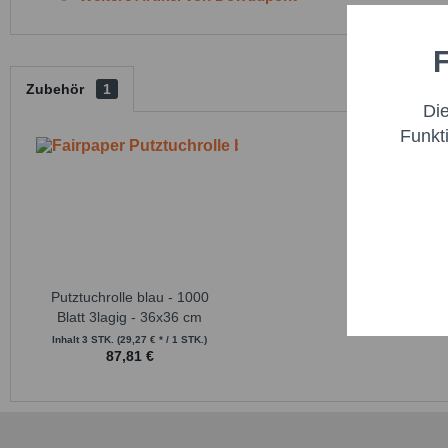
F
Funktio
Zubehör
1
Di
Marketi
Funkt
Trackin
Persona
Putztuchrolle blau - 1000
Service
Blatt 3lagig - 36x36 cm
Inhalt
3 STK.
(29,27 € * / 1 STK.)
87,81 €