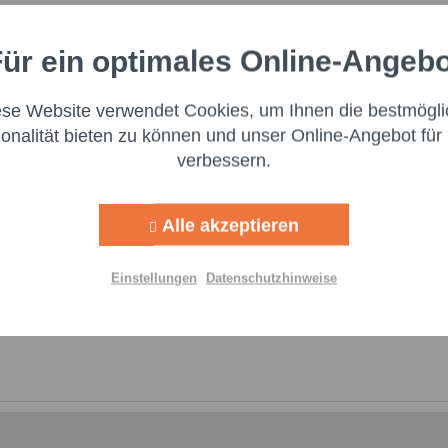
ür ein optimales Online-Angeb
Aktiv
nale
ese Website verwendet Cookies, um Ihnen die bestmögli
Aktiv
ng
ionalität bieten zu können und unser Online-Angebot für 
verbessern.
Aktiv
g
Alle akzeptieren
Aktiv
lisierung
Einstellungen
Datenschutzhinweise
Aktiv
Einstellungen speichern