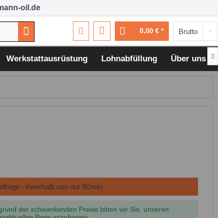
ann-oil.de
0,00 € *

Werkstattausrüstung
Lohnabfüllung
Über uns
grund der schwankenden Preise bitten wir Sie, unseren
esaktuellen Preis anzufragen.