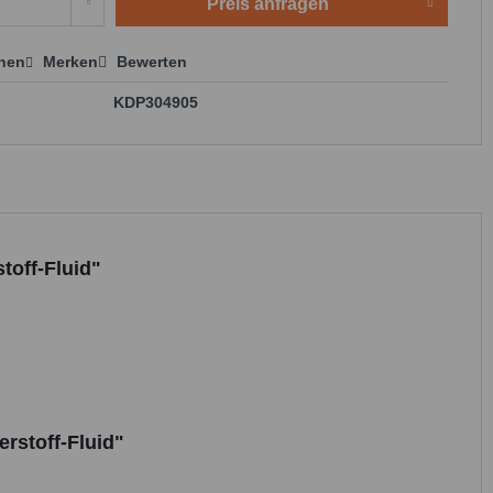
Preis anfragen
chen
Merken
Bewerten
 anfragen
KDP304905
off-Fluid"
rstoff-Fluid"