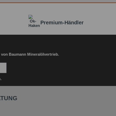
habe die
Datenschutzbestimmung
zur Kenntnis
en.*
it * sind Pflichtfelder.
Premium-Händler
icht senden
 von Baumann Mineralölvertrieb.
.
ATUNG