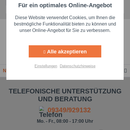
Für ein optimales Online-Angebot
Aktiv
Funktionale
Diese Website verwendet Cookies, um Ihnen die
Aktiv
Marketing
bestmögliche Funktionalität bieten zu können und
Schnelle Lieferzeiten
unser Online-Angebot für Sie zu verbessern.
Aktiv
Tracking
Beste Markenqualität
Alle akzeptieren
Premium-Händler
Aktiv
Personalisierung
Einstellungen
Datenschutzhinweise
Newsletter
Aktiv
Service
TELEFONISCHE UNTERSTÜTZUNG
Einstellungen speichern
UND BERATUNG
09349/929132
Mo. - Fr., 08:00 - 17:00 Uhr