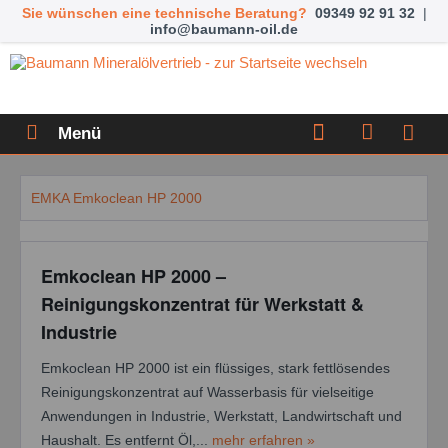
Sie wünschen eine technische Beratung?
09349 92 91 32
|
info@baumann-oil.de
Menü
EMKA Emkoclean HP 2000
Emkoclean HP 2000 –
Reinigungskonzentrat für Werkstatt &
Industrie
Emkoclean HP 2000 ist ein flüssiges, stark fettlösendes
Reinigungskonzentrat auf Wasserbasis für vielseitige
Anwendungen in Industrie, Werkstatt, Landwirtschaft und
Haushalt. Es entfernt Öl,...
mehr erfahren »