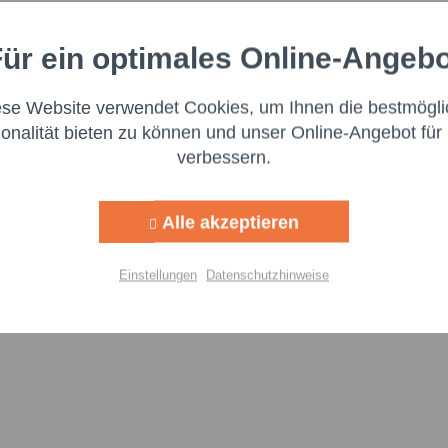
Felder mi
f zur Wiederbefüllung 60 ml"
Nachr
ür ein optimales Online-Angeb
Aktiv
nale
ese Website verwendet Cookies, um Ihnen die bestmögli
Aktiv
ng
ionalität bieten zu können und unser Online-Angebot für 
verbessern.
oßen Wert auf Transparenz und die Einhaltung gesetzlicher Vorgabe
Aktiv
g
itzustellen. Dieser ist für die Einhaltung der EU-Vorschriften zu uns
Alle akzeptieren
:
Aktiv
lisierung
Einstellungen
Datenschutzhinweise
Aktiv
Einstellungen speichern