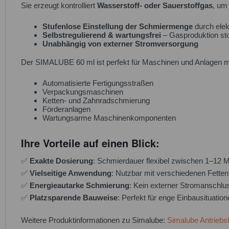
Sie erzeugt kontrolliert
Wasserstoff- oder Sauerstoffgas
, um
Stufenlose Einstellung der Schmiermenge
durch elek
Selbstregulierend & wartungsfrei
– Gasproduktion sto
Unabhängig von externer Stromversorgung
Der SIMALUBE 60 ml ist perfekt für Maschinen und Anlagen mi
Automatisierte Fertigungsstraßen
Verpackungsmaschinen
Ketten- und Zahnradschmierung
Förderanlagen
Wartungsarme Maschinenkomponenten
Ihre Vorteile auf einen Blick:
✅
Exakte Dosierung
: Schmierdauer flexibel zwischen 1–12 M
✅
Vielseitige Anwendung
: Nutzbar mit verschiedenen Fette
✅
Energieautarke Schmierung
: Kein externer Stromanschlus
✅
Platzsparende Bauweise
: Perfekt für enge Einbausituatio
Weitere Produktinformationen zu Simalube:
Simalube Antrieb