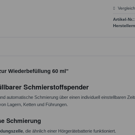
Vergleic
Preis
Artikel-Nr.:
Herstellern
zur Wiederbefüllung 60 ml"
llbarer Schmierstoffspender
und automatische Schmierung über einen individuell einstellbaren Ze
 von Lagern, Ketten und Führungen.
ise Schmierung
lungszelle
, die ähnlich einer Hörgerätebatterie funktioniert.