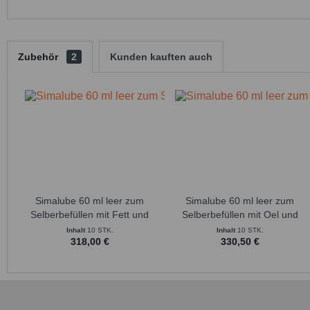
Zubehör
2
Kunden kauften auch
Simalube 60 ml leer zum
Simalube 60 ml leer zum
Selberbefüllen mit Fett und
Selberbefüllen mit Oel und
Antriebskopf - SL00 60
Antriebskopf - SL00-1 60
Inhalt
10 STK.
Inhalt
10 STK.
318,00 €
330,50 €