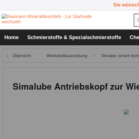
Sie wünsc
Home
Schmierstoffe & Spezialschmierstoffe
Che
Übersicht
Werkstattausrüstung
Simatec smart tech
Simalube Antriebskopf zur Wi