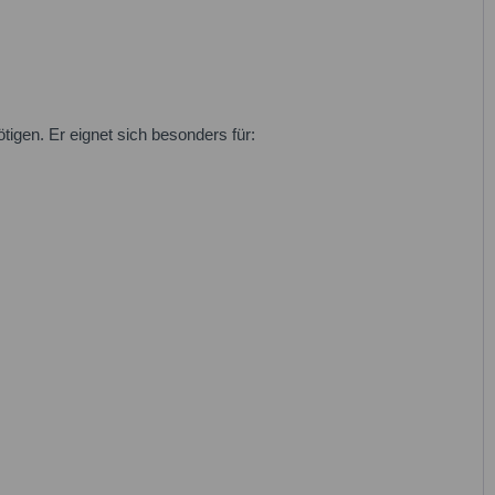
igen. Er eignet sich besonders für:
abe die
Datenschutzbestimmung
zur Kenntnis genommen.*