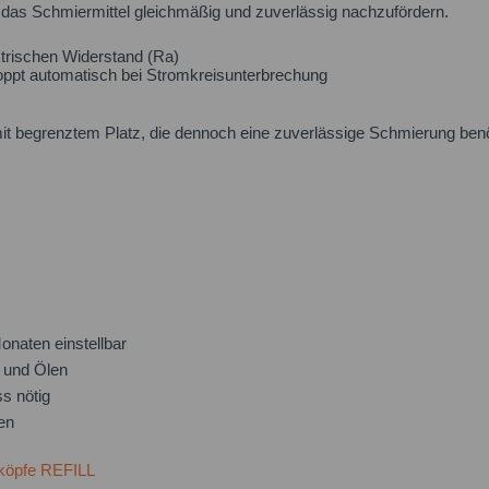
 das Schmiermittel gleichmäßig und zuverlässig nachzufördern.
trischen Widerstand (Ra)
ppt automatisch bei Stromkreisunterbrechung
t begrenztem Platz, die dennoch eine zuverlässige Schmierung benöt
onaten einstellbar
n und Ölen
s nötig
nen
Ich h
sköpfe REFILL