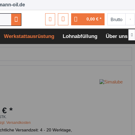
ann-oil.de
0,00 € *

Werkstattausrüstung
Lohnabfüllung
Über uns
 € *
STK.
zgl. Versandkosten
chtliche Versandzeit: 4 - 20 Werktage,