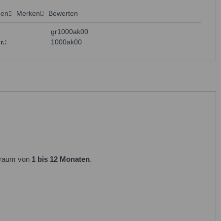
hen
Merken
Bewerten
 anfragen
gr1000ak00
r.:
1000ak00
itraum von
1 bis 12 Monaten
.