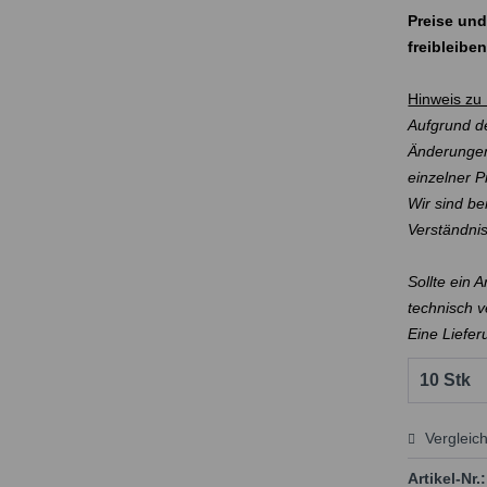
Preise und
freibleibe
Hinweis zu 
Aufgrund de
Änderungen
einzelner 
Wir sind be
Verständni
Sollte ein 
technisch v
Eine Liefer
Vergleic
Preis
Artikel-Nr.: