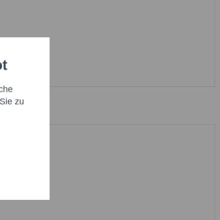
ot
che
Sie zu
abe die
Datenschutzbestimmung
zur Kenntnis genommen.*
t * sind Pflichtfelder.
icht senden