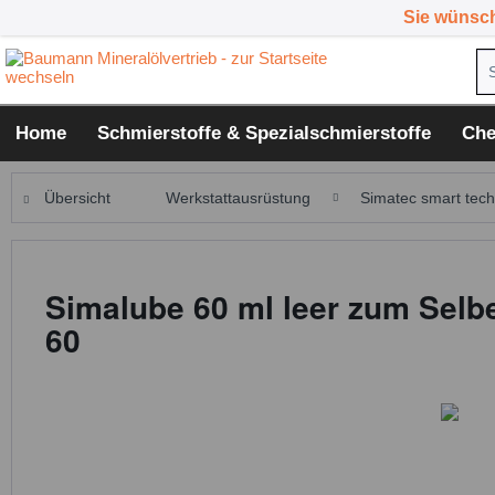
Sie wünsc
Home
Schmierstoffe & Spezialschmierstoffe
Che
Übersicht
Werkstattausrüstung
Simatec smart tech
Simalube 60 ml leer zum Selbe
60