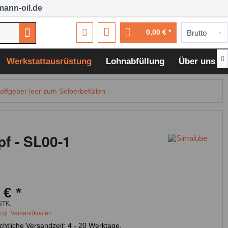
ann-oil.de
0,00 € *

Werkstattausrüstung
Lohnabfüllung
Über uns
offgeber leer zum Selberbefüllen
pf - SL00-1
 € *
STK.
zgl. Versandkosten
chtliche Versandzeit: 4 - 20 Werktage,