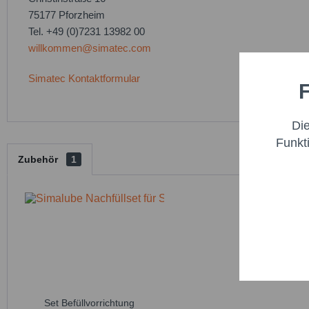
75177 Pforzheim
Tel. +49 (0)7231 13982 00
willkommen@simatec.com
Simatec Kontaktformular
F
Funktio
Di
Marketi
Funkt
Zubehör
1
Trackin
Persona
Service
Set Befüllvorrichtung