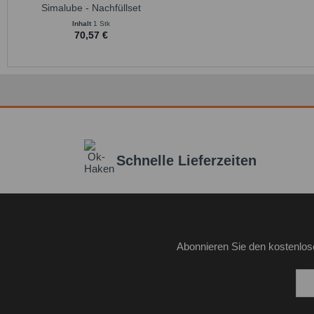
Simalube - Nachfüllset
Simalube Schmierstoffgeber
Inhalt
1 Stk
70,57 €
Schnelle Lieferzeiten
Abonnieren Sie den kostenlos