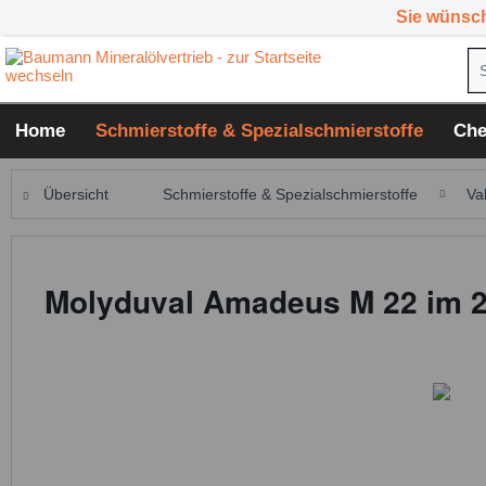
Sie wünsc
Home
Schmierstoffe & Spezialschmierstoffe
Che
Übersicht
Schmierstoffe & Spezialschmierstoffe
Va
Molyduval Amadeus M 22 im 