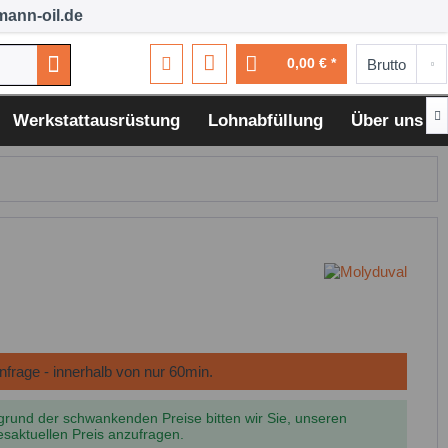
ann-oil.de
0,00 € *

Werkstattausrüstung
Lohnabfüllung
Über uns
grund der schwankenden Preise bitten wir Sie, unseren
esaktuellen Preis anzufragen.