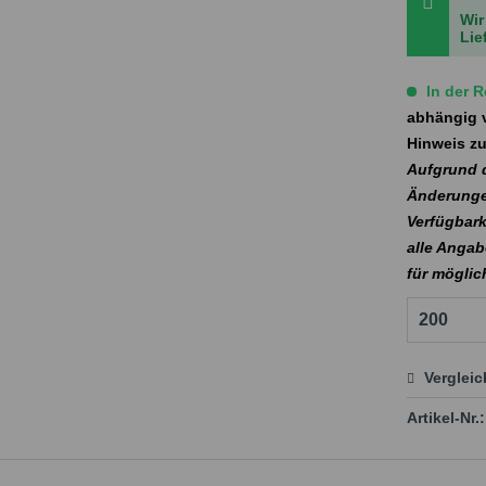
Wir
Lie
In der R
abhängig v
Hinweis zu
Aufgrund d
Änderunge
Verfügbark
alle Angab
für mögli
Verglei
Preis
Artikel-Nr.: