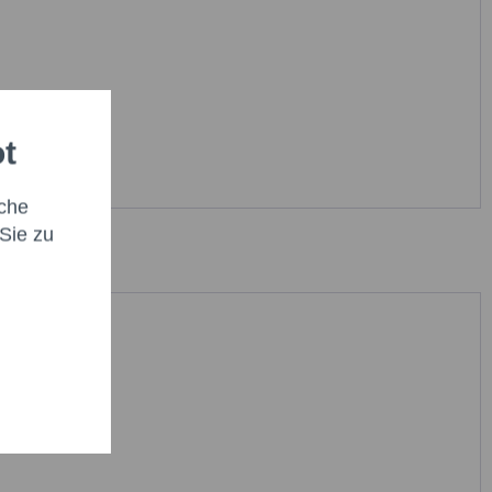
ot
che
Sie zu
habe die
Datenschutzbestimmung
zur Kenntnis
en.*
it * sind Pflichtfelder.
icht senden