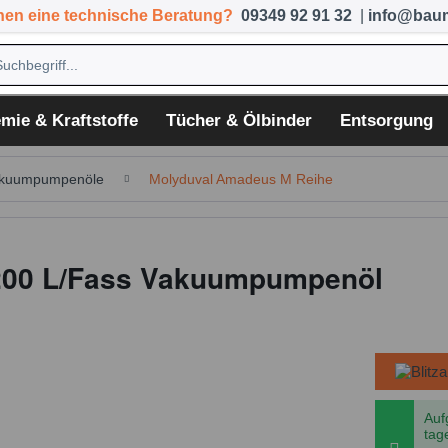
hen eine technische Beratung?
09349 92 91 32
|
info@baum
mie & Kraftstoffe
Tücher & Ölbinder
Entsorgung
kuumpumpenöle
Molyduval Amadeus M Reihe
200 L/Fass Vakuumpumpenöl
Auf
tag