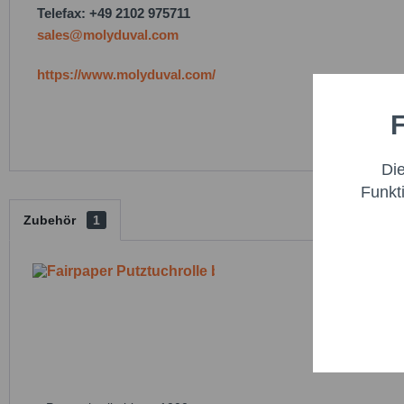
Telefax: +49 2102 975711
sales@molyduval.com
https://www.molyduval.com/
F
Funktio
Di
Marketi
Funkt
Zubehör
1
Trackin
Persona
Service