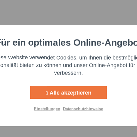
ür ein optimales Online-Angeb
Aktiv
nale
ese Website verwendet Cookies, um Ihnen die bestmögli
Aktiv
ng
ionalität bieten zu können und unser Online-Angebot für 
verbessern.
Aktiv
g
Ich 
Alle akzeptieren
Aktiv
lisierung
genomm
Felder m
Einstellungen
Datenschutzhinweise
Aktiv
Nachr
Einstellungen speichern