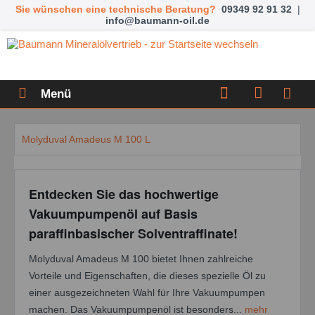
Sie wünschen eine technische Beratung?
09349 92 91 32
|
info@baumann-oil.de
Menü
Molyduval Amadeus M 100 L
Entdecken Sie das hochwertige
Vakuumpumpenöl auf Basis
paraffinbasischer Solventraffinate!
Molyduval Amadeus M 100 bietet Ihnen zahlreiche
Vorteile und Eigenschaften, die dieses spezielle Öl zu
einer ausgezeichneten Wahl für Ihre Vakuumpumpen
machen. Das Vakuumpumpenöl ist besonders...
mehr