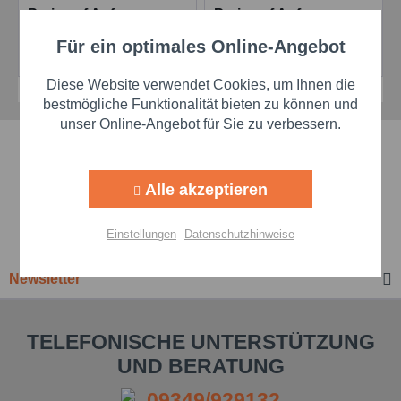
Preis auf Anfrage
Preis auf Anfrage
Für ein optimales Online-Angebot
Aktiv
Details
Details
Funktionale
Diese Website verwendet Cookies, um Ihnen die
Aktiv
Marketing
bestmögliche Funktionalität bieten zu können und
unser Online-Angebot für Sie zu verbessern.
Schnelle Lieferzeiten
Aktiv
Tracking
Alle akzeptieren
Beste Markenqualität
Aktiv
Personalisierung
Einstellungen
Datenschutzhinweise
Premium-Händler
Aktiv
Service
Newsletter
Einstellungen speichern
TELEFONISCHE UNTERSTÜTZUNG
UND BERATUNG
09349/929132