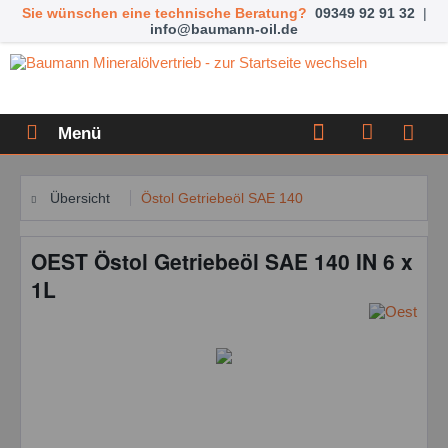
Sie wünschen eine technische Beratung?
09349 92 91 32
|
info@baumann-oil.de
Menü
Übersicht
Östol Getriebeöl SAE 140
OEST Östol Getriebeöl SAE 140 IN 6 x
1L