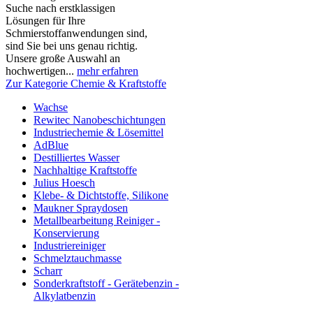
Suche nach erstklassigen
Lösungen für Ihre
Schmierstoffanwendungen sind,
sind Sie bei uns genau richtig.
Unsere große Auswahl an
hochwertigen...
mehr erfahren
Zur Kategorie Chemie & Kraftstoffe
Wachse
Rewitec Nanobeschichtungen
Industriechemie & Lösemittel
AdBlue
Destilliertes Wasser
Nachhaltige Kraftstoffe
Julius Hoesch
Klebe- & Dichtstoffe, Silikone
Maukner Spraydosen
Metallbearbeitung Reiniger -
Konservierung
Industriereiniger
Schmelztauchmasse
Scharr
Sonderkraftstoff - Gerätebenzin -
Alkylatbenzin