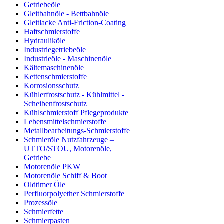
Getriebeöle
Gleitbahnöle - Bettbahnöle
Gleitlacke Anti-Friction-Coating
Haftschmierstoffe
Hydrauliköle
Industriegetriebeöle
Industrieöle - Maschinenöle
Kältemaschinenöle
Kettenschmierstoffe
Korrosionsschutz
Kühlerfrostschutz - Kühlmittel -
Scheibenfrostschutz
Kühlschmierstoff Pflegeprodukte
Lebensmittelschmierstoffe
Metallbearbeitungs-Schmierstoffe
Schmieröle Nutzfahrzeuge –
UTTO/STOU, Motorenöle,
Getriebe
Motorenöle PKW
Motorenöle Schiff & Boot
Oldtimer Öle
Perfluorpolyether Schmierstoffe
Prozessöle
Schmierfette
Schmierpasten