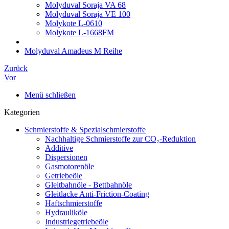
Molyduval Soraja VA 68
Molyduval Soraja VE 100
Molykote L-0610
Molykote L-1668FM
Molyduval Amadeus M Reihe
Zurück
Vor
Menü schließen
Kategorien
Schmierstoffe & Spezialschmierstoffe
Nachhaltige Schmierstoffe zur CO₂-Reduktion
Additive
Dispersionen
Gasmotorenöle
Getriebeöle
Gleitbahnöle - Bettbahnöle
Gleitlacke Anti-Friction-Coating
Haftschmierstoffe
Hydrauliköle
Industriegetriebeöle