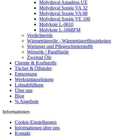
Molyduval Amadeus UE
Molyduval Soraja VA 32
Molyduval Soraja VA 68
Molyduval Soraja VE 100
Molykote L-0610
Molykote L-1668FM
Verdichteröle
Wärmeträgeröle - Wärmeträgerflüssigkeiten
Wartungs und Pflegeschmierstoffe
Weissöle / Paraffinöle
Zweirad Öle
Chemie & Kraftstoffe
Tücher & Ölbinder
Entsorgung
Werkstattausrüstung
Lohnabfüllung
Über uns
Blog
% Angebote
Informationen
Cookie-Einstellungen
Informationen über uns
Kontakt