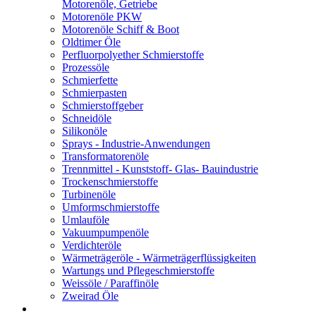
Motorenöle, Getriebe
Motorenöle PKW
Motorenöle Schiff & Boot
Oldtimer Öle
Perfluorpolyether Schmierstoffe
Prozessöle
Schmierfette
Schmierpasten
Schmierstoffgeber
Schneidöle
Silikonöle
Sprays - Industrie-Anwendungen
Transformatorenöle
Trennmittel - Kunststoff- Glas- Bauindustrie
Trockenschmierstoffe
Turbinenöle
Umformschmierstoffe
Umlauföle
Vakuumpumpenöle
Verdichteröle
Wärmeträgeröle - Wärmeträgerflüssigkeiten
Wartungs und Pflegeschmierstoffe
Weissöle / Paraffinöle
Zweirad Öle