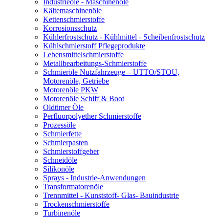
Industrieöle - Maschinenöle
Kältemaschinenöle
Kettenschmierstoffe
Korrosionsschutz
Kühlerfrostschutz - Kühlmittel - Scheibenfrostschutz
Kühlschmierstoff Pflegeprodukte
Lebensmittelschmierstoffe
Metallbearbeitungs-Schmierstoffe
Schmieröle Nutzfahrzeuge – UTTO/STOU,
Motorenöle, Getriebe
Motorenöle PKW
Motorenöle Schiff & Boot
Oldtimer Öle
Perfluorpolyether Schmierstoffe
Prozessöle
Schmierfette
Schmierpasten
Schmierstoffgeber
Schneidöle
Silikonöle
Sprays - Industrie-Anwendungen
Transformatorenöle
Trennmittel - Kunststoff- Glas- Bauindustrie
Trockenschmierstoffe
Turbinenöle