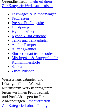
Gesundheit sein...
mehr erfahren
Zur Kategorie Werkstattausrüstung
Fasswagen & Pumpenwagen
Fettpressen
Pressol Fettfüllgeräte
Handpumpen
Hydraulikfilter
Kyodo Yushi Zubehör
Tanks und Tankanlagen
Adblue Pumpen
Auffangwannen
Simatec smart technologies
Mischgeräte & Sauggeräte für
Kühlschmierstoffe
Samoa
Zuwa Pumpen
Werkstattausrüstungen und
Lösungen für die Werkstatt
Mit unserem Werkstattprogramm
bieten wir Ihnen Profi-Technik
und Profi-Lösungen für Ihre
Anwendungen.
mehr erfahren
Zur Kategorie Lohnabfüllung