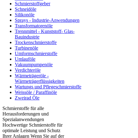
Schmierstoffgeber
Schneidöle
Silikonöle
Sprays - Industrie-Anwendungen
Transformatorenöle
Trennmittel - Kunststoff- Glas-
Bauindustrie
Trockenschmierstoffe
Turbinenöle
Umformschmierstoffe
Umlauföle
Vakuumpumpenöle
Verdichteröle
Wärmeträgeröle -
Wärmeträgerflüssigkeiten
Wartungs und Pflegeschmierstoffe
Weissöle / Paraffinöle
Zweirad Öle
Schmierstoffe für alle
Herausforderungen und
Spezialanwendungen
Hochwertige Schmierstoffe für
optimale Leistung und Schutz
Ihrer Anlagen Wenn Sie auf der