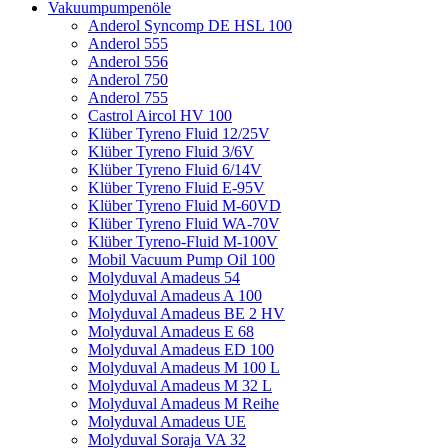
Vakuumpumpenöle
Anderol Syncomp DE HSL 100
Anderol 555
Anderol 556
Anderol 750
Anderol 755
Castrol Aircol HV 100
Klüber Tyreno Fluid 12/25V
Klüber Tyreno Fluid 3/6V
Klüber Tyreno Fluid 6/14V
Klüber Tyreno Fluid E-95V
Klüber Tyreno Fluid M-60VD
Klüber Tyreno Fluid WA-70V
Klüber Tyreno-Fluid M-100V
Mobil Vacuum Pump Oil 100
Molyduval Amadeus 54
Molyduval Amadeus A 100
Molyduval Amadeus BE 2 HV
Molyduval Amadeus E 68
Molyduval Amadeus ED 100
Molyduval Amadeus M 100 L
Molyduval Amadeus M 32 L
Molyduval Amadeus M Reihe
Molyduval Amadeus UE
Molyduval Soraja VA 32