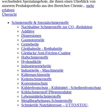
wechselnden Spezialangebote, die ihnen einen Überblick von
unserem Produktportfolio aus den Bereichen Chemie...
mehr
erfahren
Übersicht
Schmierstoffe & Spezialschmierstoffe
Nachhaltige Schmierstoffe zur CO₂-Reduktion
Additive
Dispersionen
Gasmotorenöle
Getriebeöle
Gleitbahnöle - Bettbahnöle
Gleitlacke Anti-Friction-Coating
Haftschmierstoffe
Hydrauliköle
Industriegetriebeöle
Industrieöle - Maschinenöle
Kältemaschinenöle
Kettenschmierstoffe
Korrosionsschutz
Kühlerfrostschutz - Kühlmittel - Scheibenfrostschutz
Kühlschmierstoff Pflegeprodukte
Lebensmittelschmierstoffe
Metallbearbeitungs-Schmierstoffe
Schmieröle Nutzfahrzeuge – UTTO/STOU,