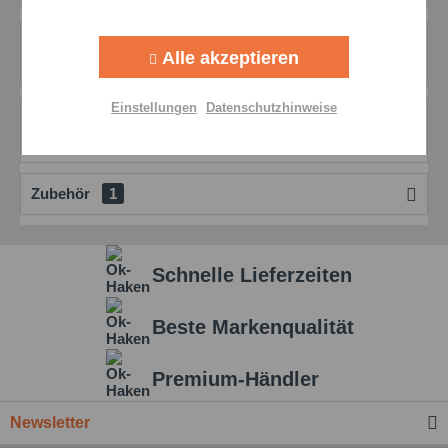
Aktiv
Tracking
Beschreibung
Alle akzeptieren
mehr
Aktiv
Personalisierung
Einstellungen
Datenschutzhinweise
Bewertungen
0
Aktiv
Service
Bewertungen lesen, schreiben und diskutieren...
mehr
Zubehör
1
Einstellungen speichern
Schnelle Lieferzeiten
Beste Markenqualität
Premium-Händler
Newsletter