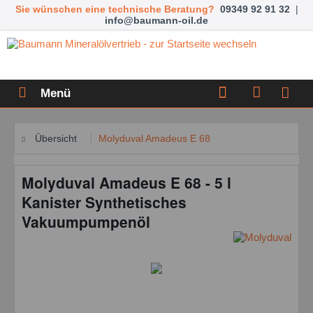
Sie wünschen eine technische Beratung?
09349 92 91 32
|
info@baumann-oil.de
Menü
Übersicht
Molyduval Amadeus E 68
Molyduval Amadeus E 68 - 5 l
Kanister Synthetisches
Vakuumpumpenöl