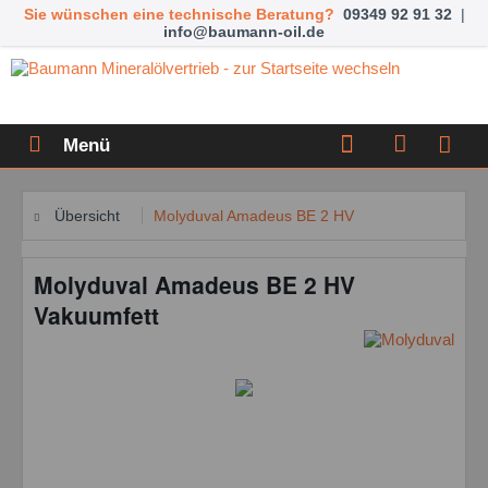
Sie wünschen eine technische Beratung?
09349 92 91 32
|
info@baumann-oil.de
Menü
Übersicht
Molyduval Amadeus BE 2 HV
Molyduval Amadeus BE 2 HV
Vakuumfett