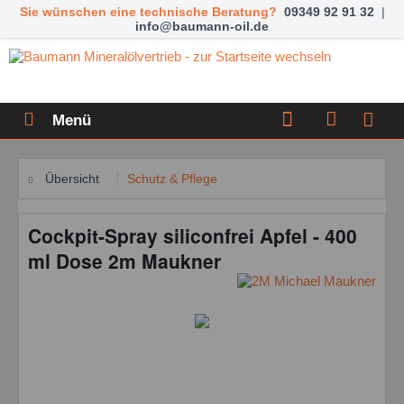
Sie wünschen eine technische Beratung?
09349 92 91 32
|
info@baumann-oil.de
Menü
Übersicht
Schutz & Pflege
Cockpit-Spray siliconfrei Apfel - 400
ml Dose 2m Maukner