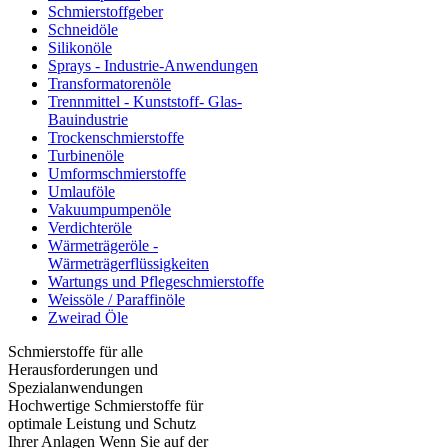
Schmierstoffgeber
Schneidöle
Silikonöle
Sprays - Industrie-Anwendungen
Transformatorenöle
Trennmittel - Kunststoff- Glas-
Bauindustrie
Trockenschmierstoffe
Turbinenöle
Umformschmierstoffe
Umlauföle
Vakuumpumpenöle
Verdichteröle
Wärmeträgeröle -
Wärmeträgerflüssigkeiten
Wartungs und Pflegeschmierstoffe
Weissöle / Paraffinöle
Zweirad Öle
Schmierstoffe für alle
Herausforderungen und
Spezialanwendungen
Hochwertige Schmierstoffe für
optimale Leistung und Schutz
Ihrer Anlagen Wenn Sie auf der