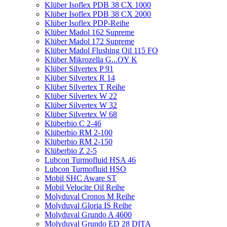
Klüber Isoflex PDB 38 CX 1000
Klüber Isoflex PDB 38 CX 2000
Klüber Isoflex PDP-Reihe
Klüber Madol 162 Supreme
Klüber Madol 172 Supreme
Klüber Madol Flushing Oil 115 FO
Klüber Mikrozella G...OY K
Klüber Silvertex P 91
Klüber Silvertex R 14
Klüber Silvertex T Reihe
Klüber Silvertex W 22
Klüber Silvertex W 32
Klüber Silvertex W 68
Klüberbio C 2-46
Klüberbio RM 2-100
Klüberbio RM 2-150
Klüberbio Z 2-5
Lubcon Turmofluid HSA 46
Lubcon Turmofluid HSO
Mobil SHC Aware ST
Mobil Velocite Oil Reihe
Molyduval Cronos M Reihe
Molyduval Gloria IS Reihe
Molyduval Grundo A 4600
Molyduval Grundo ED 28 DITA