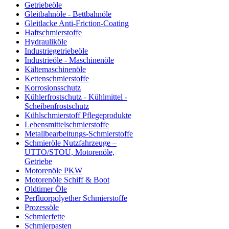
Getriebeöle
Gleitbahnöle - Bettbahnöle
Gleitlacke Anti-Friction-Coating
Haftschmierstoffe
Hydrauliköle
Industriegetriebeöle
Industrieöle - Maschinenöle
Kältemaschinenöle
Kettenschmierstoffe
Korrosionsschutz
Kühlerfrostschutz - Kühlmittel -
Scheibenfrostschutz
Kühlschmierstoff Pflegeprodukte
Lebensmittelschmierstoffe
Metallbearbeitungs-Schmierstoffe
Schmieröle Nutzfahrzeuge –
UTTO/STOU, Motorenöle,
Getriebe
Motorenöle PKW
Motorenöle Schiff & Boot
Oldtimer Öle
Perfluorpolyether Schmierstoffe
Prozessöle
Schmierfette
Schmierpasten