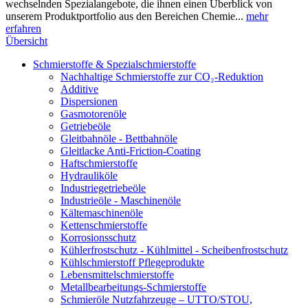
wechselnden Spezialangebote, die ihnen einen Überblick von
unserem Produktportfolio aus den Bereichen Chemie...
mehr
erfahren
Übersicht
Schmierstoffe & Spezialschmierstoffe
Nachhaltige Schmierstoffe zur CO₂-Reduktion
Additive
Dispersionen
Gasmotorenöle
Getriebeöle
Gleitbahnöle - Bettbahnöle
Gleitlacke Anti-Friction-Coating
Haftschmierstoffe
Hydrauliköle
Industriegetriebeöle
Industrieöle - Maschinenöle
Kältemaschinenöle
Kettenschmierstoffe
Korrosionsschutz
Kühlerfrostschutz - Kühlmittel - Scheibenfrostschutz
Kühlschmierstoff Pflegeprodukte
Lebensmittelschmierstoffe
Metallbearbeitungs-Schmierstoffe
Schmieröle Nutzfahrzeuge – UTTO/STOU,