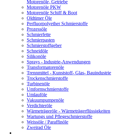
Motorenöle, Getriebe
Motorenöle PKW
Motorenöle Schiff & Boot
Oldtimer Öle
Perfluorpolyether Schmierstoffe
Prozessöle
Schmierfette
Schmierpasten
Schmierstoffgeber
Schneidöle
Silikonöle
Sprays - Industrie-Anwendungen
Transformatorenöle
Trennmittel - Kunststoff- Glas- Bauindustrie
Trockenschmierstoffe
Turbinenöle
Umformschmierstoffe
Umlauföle
Vakuumpumpenöle
Verdichteröle
Wärmeträgeröle - Wärmeträgerflüssigkeiten
Wartungs und Pflegeschmierstoffe
Weissöle / Paraffinöle
Zweirad Öle