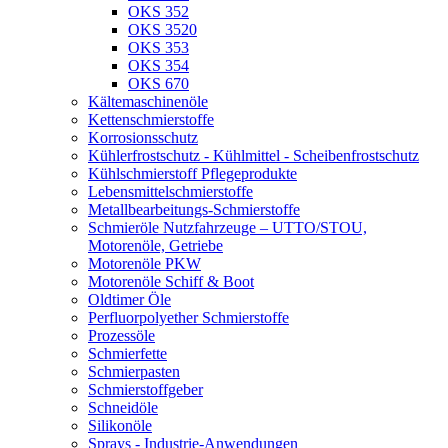
OKS 352
OKS 3520
OKS 353
OKS 354
OKS 670
Kältemaschinenöle
Kettenschmierstoffe
Korrosionsschutz
Kühlerfrostschutz - Kühlmittel - Scheibenfrostschutz
Kühlschmierstoff Pflegeprodukte
Lebensmittelschmierstoffe
Metallbearbeitungs-Schmierstoffe
Schmieröle Nutzfahrzeuge – UTTO/STOU,
Motorenöle, Getriebe
Motorenöle PKW
Motorenöle Schiff & Boot
Oldtimer Öle
Perfluorpolyether Schmierstoffe
Prozessöle
Schmierfette
Schmierpasten
Schmierstoffgeber
Schneidöle
Silikonöle
Sprays - Industrie-Anwendungen