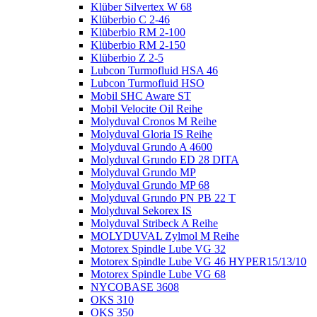
Klüber Silvertex W 68
Klüberbio C 2-46
Klüberbio RM 2-100
Klüberbio RM 2-150
Klüberbio Z 2-5
Lubcon Turmofluid HSA 46
Lubcon Turmofluid HSO
Mobil SHC Aware ST
Mobil Velocite Oil Reihe
Molyduval Cronos M Reihe
Molyduval Gloria IS Reihe
Molyduval Grundo A 4600
Molyduval Grundo ED 28 DITA
Molyduval Grundo MP
Molyduval Grundo MP 68
Molyduval Grundo PN PB 22 T
Molyduval Sekorex IS
Molyduval Stribeck A Reihe
MOLYDUVAL Zylmol M Reihe
Motorex Spindle Lube VG 32
Motorex Spindle Lube VG 46 HYPER15/13/10
Motorex Spindle Lube VG 68
NYCOBASE 3608
OKS 310
OKS 350