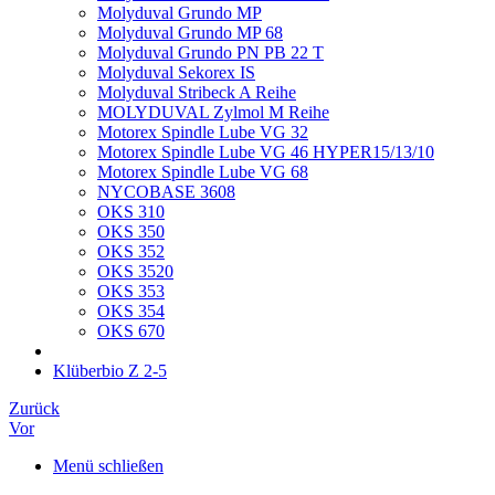
Molyduval Grundo MP
Molyduval Grundo MP 68
Molyduval Grundo PN PB 22 T
Molyduval Sekorex IS
Molyduval Stribeck A Reihe
MOLYDUVAL Zylmol M Reihe
Motorex Spindle Lube VG 32
Motorex Spindle Lube VG 46 HYPER15/13/10
Motorex Spindle Lube VG 68
NYCOBASE 3608
OKS 310
OKS 350
OKS 352
OKS 3520
OKS 353
OKS 354
OKS 670
Klüberbio Z 2-5
Zurück
Vor
Menü schließen