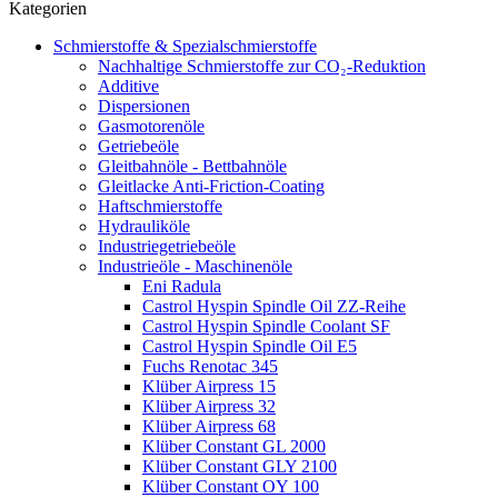
Kategorien
Schmierstoffe & Spezialschmierstoffe
Nachhaltige Schmierstoffe zur CO₂-Reduktion
Additive
Dispersionen
Gasmotorenöle
Getriebeöle
Gleitbahnöle - Bettbahnöle
Gleitlacke Anti-Friction-Coating
Haftschmierstoffe
Hydrauliköle
Industriegetriebeöle
Industrieöle - Maschinenöle
Eni Radula
Castrol Hyspin Spindle Oil ZZ-Reihe
Castrol Hyspin Spindle Coolant SF
Castrol Hyspin Spindle Oil E5
Fuchs Renotac 345
Klüber Airpress 15
Klüber Airpress 32
Klüber Airpress 68
Klüber Constant GL 2000
Klüber Constant GLY 2100
Klüber Constant OY 100