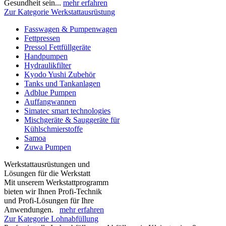
Gesundheit sein...
mehr erfahren
Zur Kategorie Werkstattausrüstung
Fasswagen & Pumpenwagen
Fettpressen
Pressol Fettfüllgeräte
Handpumpen
Hydraulikfilter
Kyodo Yushi Zubehör
Tanks und Tankanlagen
Adblue Pumpen
Auffangwannen
Simatec smart technologies
Mischgeräte & Sauggeräte für
Kühlschmierstoffe
Samoa
Zuwa Pumpen
Werkstattausrüstungen und
Lösungen für die Werkstatt
Mit unserem Werkstattprogramm
bieten wir Ihnen Profi-Technik
und Profi-Lösungen für Ihre
Anwendungen.
mehr erfahren
Zur Kategorie Lohnabfüllung