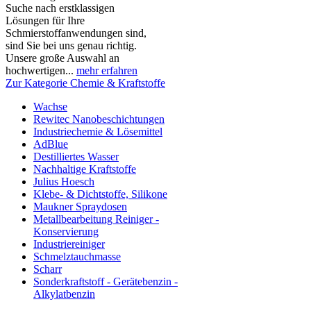
Suche nach erstklassigen
Lösungen für Ihre
Schmierstoffanwendungen sind,
sind Sie bei uns genau richtig.
Unsere große Auswahl an
hochwertigen...
mehr erfahren
Zur Kategorie Chemie & Kraftstoffe
Wachse
Rewitec Nanobeschichtungen
Industriechemie & Lösemittel
AdBlue
Destilliertes Wasser
Nachhaltige Kraftstoffe
Julius Hoesch
Klebe- & Dichtstoffe, Silikone
Maukner Spraydosen
Metallbearbeitung Reiniger -
Konservierung
Industriereiniger
Schmelztauchmasse
Scharr
Sonderkraftstoff - Gerätebenzin -
Alkylatbenzin