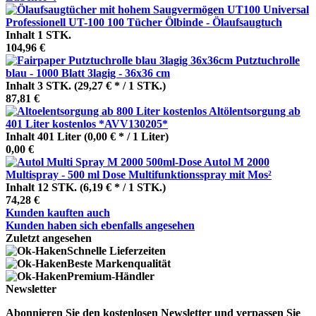
Universal
Professionell UT-100 100 Tücher Ölbinde - Ölaufsaugtuch
Inhalt
1 STK.
104,96 €
Putztuchrolle
blau - 1000 Blatt 3lagig - 36x36 cm
Inhalt
3 STK.
(29,27 € * / 1 STK.)
87,81 €
Altölentsorgung ab
401 Liter kostenlos *AVV130205*
Inhalt
401 Liter
(0,00 € * / 1 Liter)
0,00 €
Autol M 2000
Multispray - 500 ml Dose Multifunktionsspray mit Mos²
Inhalt
12 STK.
(6,19 € * / 1 STK.)
74,28 €
Kunden kauften auch
Kunden haben sich ebenfalls angesehen
Zuletzt angesehen
Schnelle Lieferzeiten
Beste Markenqualität
Premium-Händler
Newsletter
Abonnieren Sie den kostenlosen Newsletter und verpassen Sie