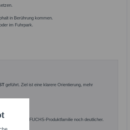
setzen.
halt in Berührung kommen.
 oder im Fuhrpark.
ST
geführt. Ziel ist eine klarere Orientierung, mehr
ot
ehörigkeit zur FUCHS-Produktfamilie noch deutlicher.
che