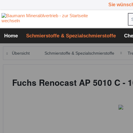
Sie wünsc
Home
Schmierstoffe & Spezialschmierstoffe
Che
Übersicht
Schmierstoffe & Spezialschmierstoffe
Tr
Fuchs Renocast AP 5010 C - 1