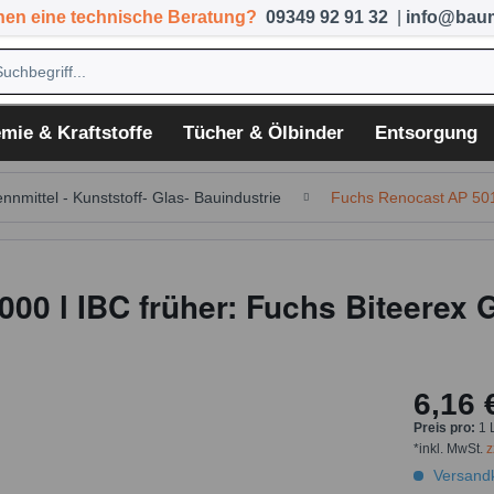
hen eine technische Beratung?
09349 92 91 32
|
info@baum
mie & Kraftstoffe
Tücher & Ölbinder
Entsorgung
ennmittel - Kunststoff- Glas- Bauindustrie
Fuchs Renocast AP 50
000 l IBC früher: Fuchs Biteerex
6,16 
Preis pro:
1 
*inkl. MwSt.
z
Versandk