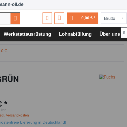
ann-oil.de
0,00 € *

Werkstattausrüstung
Lohnabfüllung
Über uns
10 C
 GRÜN
€ *
Liter
zgl. Versandkosten
ostenfreie Lieferung in Deutschland!