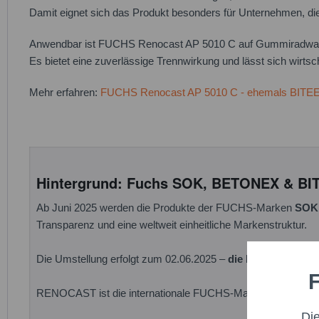
Damit eignet sich das Produkt besonders für Unternehmen, die
Anwendbar ist FUCHS Renocast AP 5010 C auf Gummiradwalz
Es bietet eine zuverlässige Trennwirkung und lässt sich wirtsch
Mehr erfahren:
FUCHS Renocast AP 5010 C - ehemals BI
Hintergrund: Fuchs SOK, BETONEX & B
Ab Juni 2025 werden die Produkte der FUCHS-Marken
SOK
Transparenz und eine weltweit einheitliche Markenstruktur.
Die Umstellung erfolgt zum 02.06.2025 –
die bewährten Rez
F
Funktio
RENOCAST ist die internationale FUCHS-Marke für hochwerti
Di