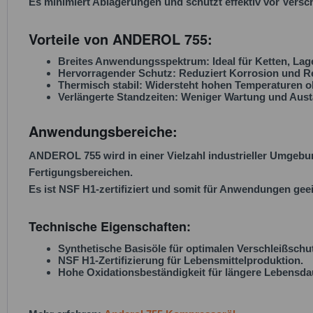
Es minimiert Ablagerungen und schützt effektiv vor Versc
Vorteile von ANDEROL 755:
Breites Anwendungsspektrum
: Ideal für Ketten, La
Hervorragender Schutz
: Reduziert Korrosion und Re
Thermisch stabil
: Widersteht hohen Temperaturen oh
Verlängerte Standzeiten
: Weniger Wartung und Austa
Anwendungsbereiche:
ANDEROL 755 wird in einer Vielzahl industrieller Umgebun
Fertigungsbereichen.
Es ist
NSF H1-zertifiziert
und somit für Anwendungen geeign
Technische Eigenschaften:
Synthetische Basisöle für optimalen Verschleißschu
NSF H1-Zertifizierung für Lebensmittelproduktion.
Hohe Oxidationsbeständigkeit für längere Lebensda