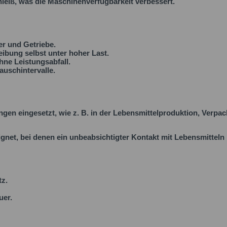
hleiß, was die Maschinenverfügbarkeit verbessert.
ger und Getriebe.
ibung selbst unter hoher Last.
ne Leistungsabfall.
uschintervalle.
gen eingesetzt, wie z. B. in der Lebensmittelproduktion, Verp
et, bei denen ein unbeabsichtigter Kontakt mit Lebensmitteln 
tz.
uer.