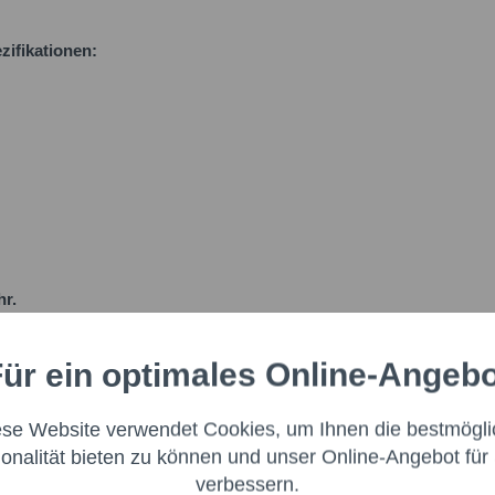
zifikationen:
Ich 
genomm
Felder m
Nachr
hr.
ür ein optimales Online-Angeb
Aktiv
nale
ese Website verwendet Cookies, um Ihnen die bestmögli
Aktiv
ng
ionalität bieten zu können und unser Online-Angebot für 
verbessern.