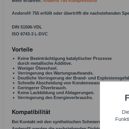
Mehr erfahren:
Anderol 755 Kompressoröl
Anderol® 755
erfüllt oder übertrifft die nachstehenden Spe
DIN 51506-VDL
ISO 6743-3 L-DVC
Vorteile
Keine Beeinträchtigung katalytischer Prozesse
durch metallische Additive.
Weniger Ölwechsel.
Verringerung des Wartungsaufwands.
Deutliche Verringerung der Brand- und Explosionsgefa
Schnelle Abscheidung von Kondenswasser.
Geringerer Ölverbrauch.
Keine Lackbildung und Ablagerungen.
F
Funktio
Verringerung des Energieverbrauchs.
Kompatibilität
Di
Marketi
Funkt
Bei Kontakt mit den synthetischen Schmiermitteln von
Anderol®
werden die nachstehenden Dichtmittel, Lacke