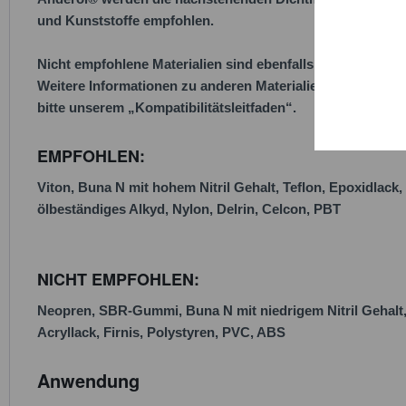
Trackin
und Kunststoffe empfohlen.
Persona
Nicht empfohlene Materialien sind ebenfalls aufgeführt.
Weitere Informationen zu anderen Materialien entnehmen 
bitte unserem „Kompatibilitätsleitfaden“.
Service
EMPFOHLEN:
Viton, Buna N mit hohem Nitril Gehalt, Teflon, Epoxidlack,
ölbeständiges Alkyd, Nylon, Delrin, Celcon, PBT
NICHT EMPFOHLEN:
Neopren, SBR-Gummi, Buna N mit niedrigem Nitril Gehalt
Acryllack, Firnis, Polystyren, PVC, ABS
Anwendung