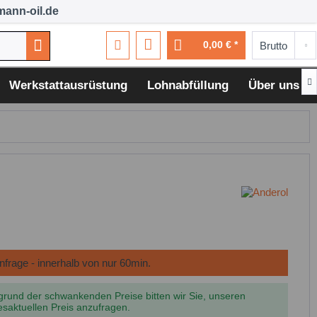
ann-oil.de
0,00 € *

Werkstattausrüstung
Lohnabfüllung
Über uns
grund der schwankenden Preise bitten wir Sie, unseren
esaktuellen Preis anzufragen.