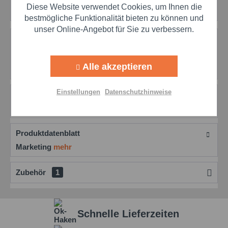
Artikel-Nr.:
fra3863567
Diese Website verwendet Cookies, um Ihnen die
Aktiv
Marketing
bestmögliche Funktionalität bieten zu können und
unser Online-Angebot für Sie zu verbessern.
Beschreibung
Aktiv
Tracking
Anderol® 556: Die Lösung für langanhaltende
Kompressorschmierung Anderol 556 ist bestens...
Alle akzeptieren
mehr
Aktiv
Personalisierung
Einstellungen
Datenschutzhinweise
Bewertungen
0
Bewertungen lesen, schreiben und diskutieren...
mehr
Aktiv
Service
Produktdatenblatt
Einstellungen speichern
Marketing
mehr
Zubehör
1
Schnelle Lieferzeiten