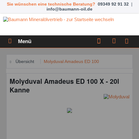
Sie wünschen eine technische Beratung?
09349 92 91 32
|
info@baumann-oil.de
Menü
Übersicht
Molyduval Amadeus ED 100
Molyduval Amadeus ED 100 X - 20l
Kanne