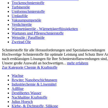
Trockenschmierstoffe
Turbinenöle
Umformschmierstoffe
Umlauföle
Vakuumpumpenöle
Verdichteröle
Wärmeträgeröle - Wärmeträgerflüssigkeiten
Wartungs und Pflegeschmierstoffe
Weissöle / Paraffinöle
Zweirad Öle
Schmierstoffe für alle Herausforderungen und Spezialanwendungen
Hochwertige Schmierstoffe für optimale Leistung und Schutz Ihrer 
nach erstklassigen Lösungen für Ihre Schmierstoffanwendungen sind, s
Unsere große Auswahl an hochwertigen...
mehr erfahren
Zur Kategorie Chemie & Kraftstoffe
Wachse
Rewitec Nanobeschichtungen
Industriechemie & Lösemittel
AdBlue
Destilliertes Wasser
Nachhaltige Kraftstoffe
Julius Hoesch
Klebe- & Dichtstoffe, Silikone