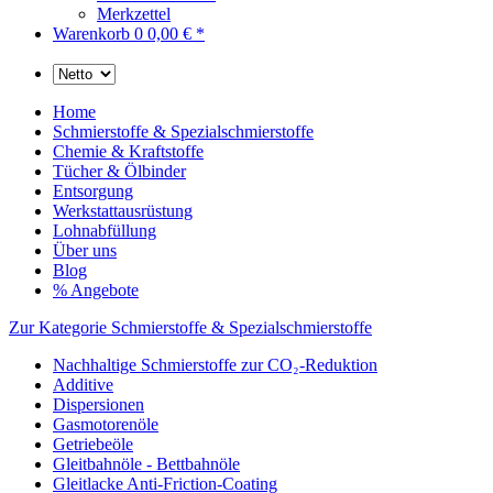
Merkzettel
Warenkorb
0
0,00 € *
Home
Schmierstoffe & Spezialschmierstoffe
Chemie & Kraftstoffe
Tücher & Ölbinder
Entsorgung
Werkstattausrüstung
Lohnabfüllung
Über uns
Blog
% Angebote
Zur Kategorie Schmierstoffe & Spezialschmierstoffe
Nachhaltige Schmierstoffe zur CO₂-Reduktion
Additive
Dispersionen
Gasmotorenöle
Getriebeöle
Gleitbahnöle - Bettbahnöle
Gleitlacke Anti-Friction-Coating