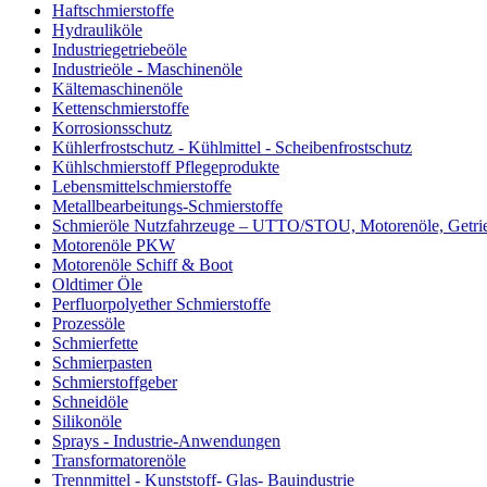
Haftschmierstoffe
Hydrauliköle
Industriegetriebeöle
Industrieöle - Maschinenöle
Kältemaschinenöle
Kettenschmierstoffe
Korrosionsschutz
Kühlerfrostschutz - Kühlmittel - Scheibenfrostschutz
Kühlschmierstoff Pflegeprodukte
Lebensmittelschmierstoffe
Metallbearbeitungs-Schmierstoffe
Schmieröle Nutzfahrzeuge – UTTO/STOU, Motorenöle, Getri
Motorenöle PKW
Motorenöle Schiff & Boot
Oldtimer Öle
Perfluorpolyether Schmierstoffe
Prozessöle
Schmierfette
Schmierpasten
Schmierstoffgeber
Schneidöle
Silikonöle
Sprays - Industrie-Anwendungen
Transformatorenöle
Trennmittel - Kunststoff- Glas- Bauindustrie