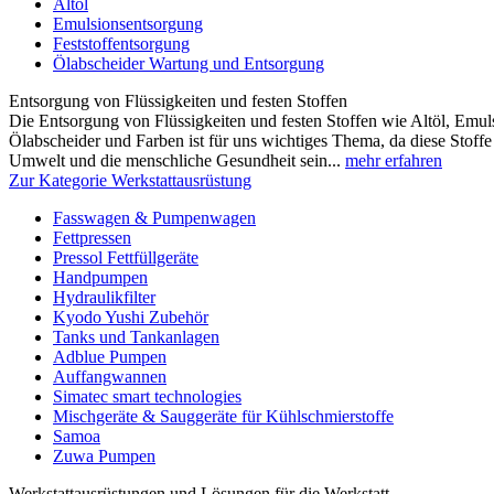
Altöl
Emulsionsentsorgung
Feststoffentsorgung
Ölabscheider Wartung und Entsorgung
Entsorgung von Flüssigkeiten und festen Stoffen
Die Entsorgung von Flüssigkeiten und festen Stoffen wie Altöl, Emulsi
Ölabscheider und Farben ist für uns wichtiges Thema, da diese Stoffe 
Umwelt und die menschliche Gesundheit sein...
mehr erfahren
Zur Kategorie Werkstattausrüstung
Fasswagen & Pumpenwagen
Fettpressen
Pressol Fettfüllgeräte
Handpumpen
Hydraulikfilter
Kyodo Yushi Zubehör
Tanks und Tankanlagen
Adblue Pumpen
Auffangwannen
Simatec smart technologies
Mischgeräte & Sauggeräte für Kühlschmierstoffe
Samoa
Zuwa Pumpen
Werkstattausrüstungen und Lösungen für die Werkstatt