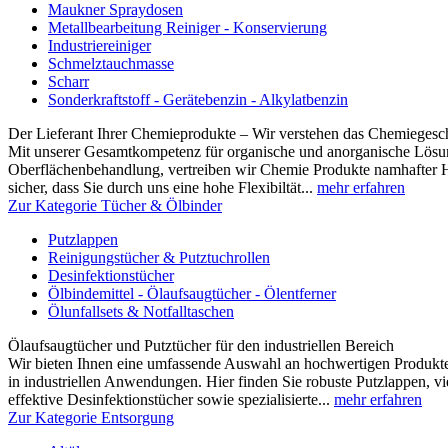
Maukner Spraydosen
Metallbearbeitung Reiniger - Konservierung
Industriereiniger
Schmelztauchmasse
Scharr
Sonderkraftstoff - Gerätebenzin - Alkylatbenzin
Der Lieferant Ihrer Chemieprodukte – Wir verstehen das Chemiegesc
Mit unserer Gesamtkompetenz für organische und anorganische Lösun
Oberflächenbehandlung, vertreiben wir Chemie Produkte namhafter Hers
sicher, dass Sie durch uns eine hohe Flexibiltät...
mehr erfahren
Zur Kategorie Tücher & Ölbinder
Putzlappen
Reinigungstücher & Putztuchrollen
Desinfektionstücher
Ölbindemittel - Ölaufsaugtücher - Ölentferner
Ölunfallsets & Notfalltaschen
Ölaufsaugtücher und Putztücher für den industriellen Bereich
Wir bieten Ihnen eine umfassende Auswahl an hochwertigen Produk
in industriellen Anwendungen. Hier finden Sie robuste Putzlappen, vi
effektive Desinfektionstücher sowie spezialisierte...
mehr erfahren
Zur Kategorie Entsorgung