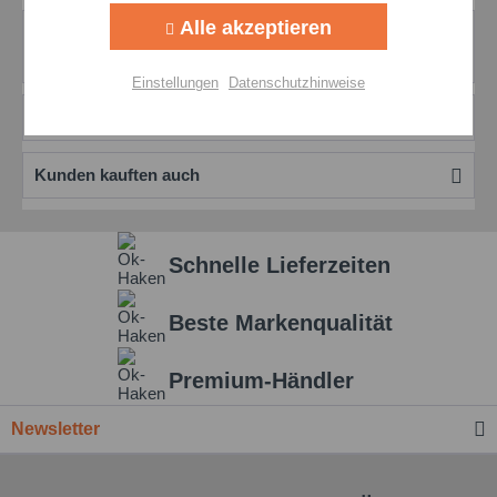
Alle akzeptieren
Bewertungen
0
Aktiv
Personalisierung
Bewertungen lesen, schreiben und diskutieren...
mehr
Einstellungen
Datenschutzhinweise
Zubehör
1
Aktiv
Service
Kunden kauften auch
Einstellungen speichern
Schnelle Lieferzeiten
Beste Markenqualität
Premium-Händler
Newsletter