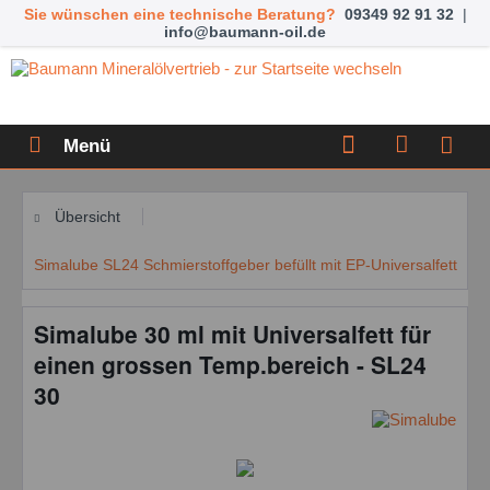
Sie wünschen eine technische Beratung?
09349 92 91 32
|
info@baumann-oil.de
Menü
Übersicht
Simalube SL24 Schmierstoffgeber befüllt mit EP-Universalfett
Simalube 30 ml mit Universalfett für
einen grossen Temp.bereich - SL24
30