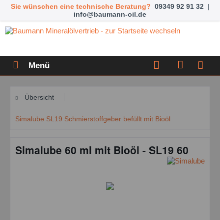
Sie wünschen eine technische Beratung?
09349 92 91 32
|
info@baumann-oil.de
Menü
Übersicht
Simalube SL19 Schmierstoffgeber befüllt mit Bioöl
Simalube 60 ml mit Bioöl - SL19 60