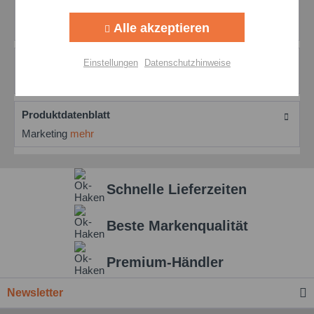
Aktiv
Tracking
Simalube SL19 Patrone 60ml: Automatische Schmierung
mit Bio-Kettenöl Mit der simalube...
Alle akzeptieren
mehr
Aktiv
Personalisierung
Bewertungen
0
Einstellungen
Datenschutzhinweise
Bewertungen lesen, schreiben und diskutieren...
mehr
Aktiv
Service
Produktdatenblatt
Einstellungen speichern
Marketing
mehr
Schnelle Lieferzeiten
Beste Markenqualität
Premium-Händler
Newsletter