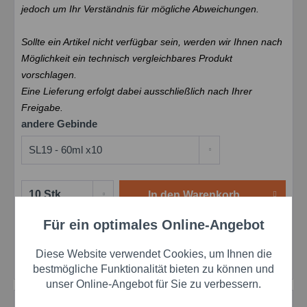
jedoch um Ihr Verständnis für mögliche Abweichungen.
Sollte ein Artikel nicht verfügbar sein, werden wir Ihnen nach
Möglichkeit ein technisch vergleichbares Produkt
vorschlagen.
Eine Lieferung erfolgt dabei ausschließlich nach Ihrer
Freigabe.
andere Gebinde
In den
Warenkorb
Für ein optimales Online-Angebot
Aktiv
Funktionale
Merken
Bewerten
Preis anfragen
Diese Website verwendet Cookies, um Ihnen die
Artikel-Nr.:
sim2101319
Aktiv
Marketing
bestmögliche Funktionalität bieten zu können und
unser Online-Angebot für Sie zu verbessern.
Beschreibung