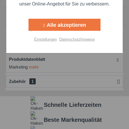
unser Online-Angebot für Sie zu verbessern.
Beschreibung
Aktiv
Tracking
Simalube SL16 mit Maschinenöl: Präzise & zuverlässige
Schmierpatrone Der simalube SL16...
mehr
Alle akzeptieren
Aktiv
Personalisierung
Bewertungen
0
Einstellungen
Datenschutzhinweise
Bewertungen lesen, schreiben und diskutieren...
mehr
Aktiv
Service
Produktdatenblatt
Marketing
mehr
Einstellungen speichern
Zubehör
1
Schnelle Lieferzeiten
Beste Markenqualität