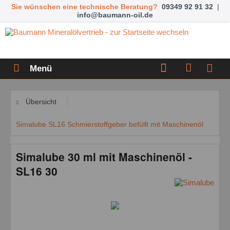
Sie wünschen eine technische Beratung?
09349 92 91 32
|
info@baumann-oil.de
Menü
Übersicht
Simalube SL16 Schmierstoffgeber befüllt mit Maschinenöl
Simalube 30 ml mit Maschinenöl -
SL16 30