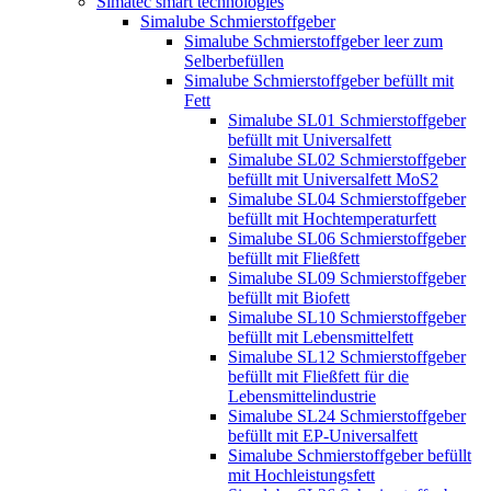
Simatec smart technologies
Simalube Schmierstoffgeber
Simalube Schmierstoffgeber leer zum
Selberbefüllen
Simalube Schmierstoffgeber befüllt mit
Fett
Simalube SL01 Schmierstoffgeber
befüllt mit Universalfett
Simalube SL02 Schmierstoffgeber
befüllt mit Universalfett MoS2
Simalube SL04 Schmierstoffgeber
befüllt mit Hochtemperaturfett
Simalube SL06 Schmierstoffgeber
befüllt mit Fließfett
Simalube SL09 Schmierstoffgeber
befüllt mit Biofett
Simalube SL10 Schmierstoffgeber
befüllt mit Lebensmittelfett
Simalube SL12 Schmierstoffgeber
befüllt mit Fließfett für die
Lebensmittelindustrie
Simalube SL24 Schmierstoffgeber
befüllt mit EP-Universalfett
Simalube Schmierstoffgeber befüllt
mit Hochleistungsfett