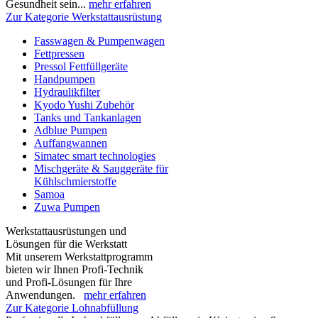
Gesundheit sein...
mehr erfahren
Zur Kategorie Werkstattausrüstung
Fasswagen & Pumpenwagen
Fettpressen
Pressol Fettfüllgeräte
Handpumpen
Hydraulikfilter
Kyodo Yushi Zubehör
Tanks und Tankanlagen
Adblue Pumpen
Auffangwannen
Simatec smart technologies
Mischgeräte & Sauggeräte für
Kühlschmierstoffe
Samoa
Zuwa Pumpen
Werkstattausrüstungen und
Lösungen für die Werkstatt
Mit unserem Werkstattprogramm
bieten wir Ihnen Profi-Technik
und Profi-Lösungen für Ihre
Anwendungen.
mehr erfahren
Zur Kategorie Lohnabfüllung