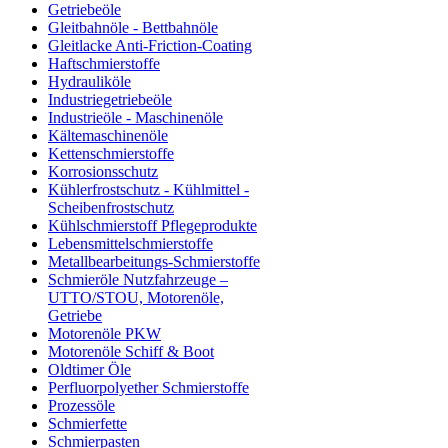
Getriebeöle
Gleitbahnöle - Bettbahnöle
Gleitlacke Anti-Friction-Coating
Haftschmierstoffe
Hydrauliköle
Industriegetriebeöle
Industrieöle - Maschinenöle
Kältemaschinenöle
Kettenschmierstoffe
Korrosionsschutz
Kühlerfrostschutz - Kühlmittel -
Scheibenfrostschutz
Kühlschmierstoff Pflegeprodukte
Lebensmittelschmierstoffe
Metallbearbeitungs-Schmierstoffe
Schmieröle Nutzfahrzeuge –
UTTO/STOU, Motorenöle,
Getriebe
Motorenöle PKW
Motorenöle Schiff & Boot
Oldtimer Öle
Perfluorpolyether Schmierstoffe
Prozessöle
Schmierfette
Schmierpasten