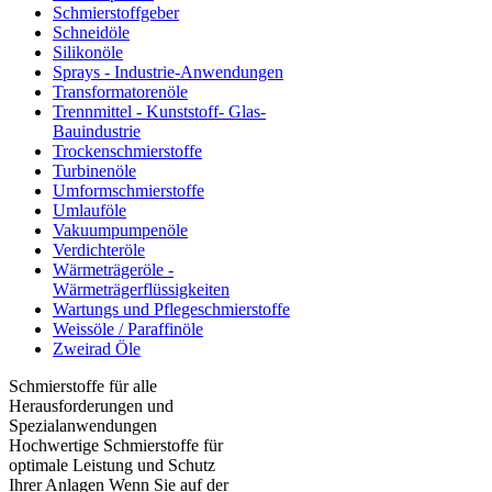
Schmierstoffgeber
Schneidöle
Silikonöle
Sprays - Industrie-Anwendungen
Transformatorenöle
Trennmittel - Kunststoff- Glas-
Bauindustrie
Trockenschmierstoffe
Turbinenöle
Umformschmierstoffe
Umlauföle
Vakuumpumpenöle
Verdichteröle
Wärmeträgeröle -
Wärmeträgerflüssigkeiten
Wartungs und Pflegeschmierstoffe
Weissöle / Paraffinöle
Zweirad Öle
Schmierstoffe für alle
Herausforderungen und
Spezialanwendungen
Hochwertige Schmierstoffe für
optimale Leistung und Schutz
Ihrer Anlagen Wenn Sie auf der