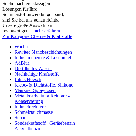
Suche nach erstklassigen
Lösungen für Ihre
Schmierstoffanwendungen sind,
sind Sie bei uns genau richtig.
Unsere große Auswahl an
hochwertigen...
mehr erfahren
Zur Kategorie Chemie & Kraftstoffe
Wachse
Rewitec Nanobeschichtungen
Industriechemie & Lösemittel
AdBlue
Destilliertes Wasser
Nachhaltige Kraftstoffe
Julius Hoesch
Klebe- & Dichtstoffe, Silikone
Maukner Spraydosen
Metallbearbeitung Reiniger -
Konservierung
Industriereiniger
Schmelztauchmasse
Scharr
Sonderkraftstoff - Gerätebenzin -
Alkylatbenzin