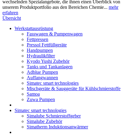
wechselnden Spezialangebote, die ihnen einen Überblick von
unserem Produktportfolio aus den Bereichen Chemie...
mehr
erfahren
Übersicht
Werkstattausrüstung
Fasswagen & Pumpenwagen
Fettpressen
Pressol Fettfüllgeräte
Handpumpen
Hydraulikfilter
Kyodo Yushi Zubehör
Tanks und Tankanlagen
Adblue Pumpen
Auffangwannen
Simatec smart technologies
Mischgeräte & Sauggeräte für Kühlschmierstoffe
Samoa
Zuwa Pumpen
Simatec smart technologies
Simalube Schmierstoffgeber
Simalube Zubehör
Simatherm Induktionsanwärmer