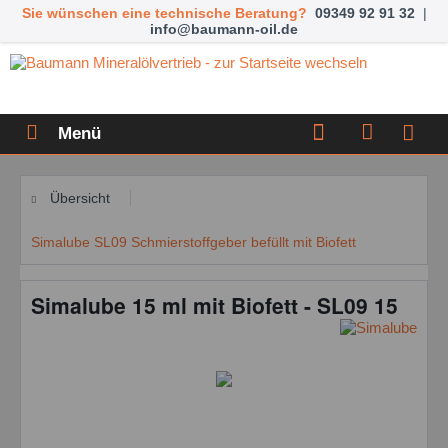
Sie wünschen eine technische Beratung?
09349 92 91 32
|
info@baumann-oil.de
Menü
Übersicht
Simalube SL09 Schmierstoffgeber befüllt mit Biofett
Simalube 15 ml mit Biofett - SL09 15