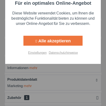
Für ein optimales Online-Angebot
Beschreibung
Aktiv
Funktionale
Simalube SL09: Der perfekte Schmierstoffspender für
Diese Website verwendet Cookies, um Ihnen die
Maschinen und Anlagen Maschinen und...
mehr
Aktiv
Marketing
bestmögliche Funktionalität bieten zu können und
unser Online-Angebot für Sie zu verbessern.
Bewertungen
0
Bewertungen lesen, schreiben und diskutieren...
mehr
Aktiv
Tracking
Alle akzeptieren
Information
Aktiv
Personalisierung
Sonstiges
mehr
Einstellungen
Datenschutzhinweise
Aktiv
Service
Marketing
Informationen
mehr
Einstellungen speichern
Produktdatenblatt
Marketing
mehr
Zubehör
1