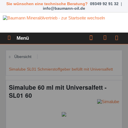
Sie wünschen eine technische Beratung?
09349 92 91 32
|
info@baumann-oil.de
Menü
Übersicht
Simalube SL01 Schmierstoffgeber befüllt mit Universalfett
Simalube 60 ml mit Universalfett -
SL01 60