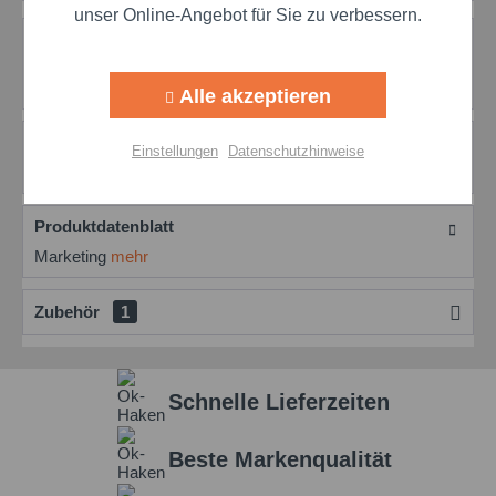
unser Online-Angebot für Sie zu verbessern.
Beschreibung
Aktiv
Tracking
simalube SL01 Schmierstoffspender – Bis zu 12 Monate
Fettversorgung Verabschieden Sie sich...
mehr
Alle akzeptieren
Aktiv
Personalisierung
Bewertungen
0
Einstellungen
Datenschutzhinweise
Bewertungen lesen, schreiben und diskutieren...
mehr
Aktiv
Service
Produktdatenblatt
Marketing
mehr
Einstellungen speichern
Zubehör
1
Schnelle Lieferzeiten
Beste Markenqualität