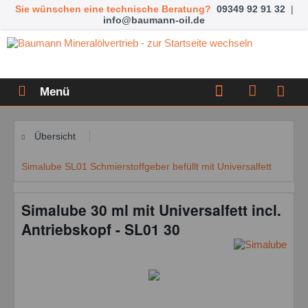
Sie wünschen eine technische Beratung?
09349 92 91 32
|
info@baumann-oil.de
Menü
Übersicht
Simalube SL01 Schmierstoffgeber befüllt mit Universalfett
Simalube 30 ml mit Universalfett incl.
Antriebskopf - SL01 30