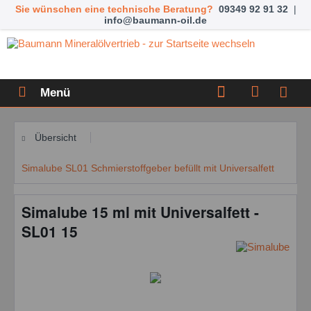
Sie wünschen eine technische Beratung?
09349 92 91 32
|
info@baumann-oil.de
Menü
Übersicht
Simalube SL01 Schmierstoffgeber befüllt mit Universalfett
Simalube 15 ml mit Universalfett -
SL01 15