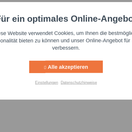
Ich h
lbflüssigem Fliessfett Lebensmittelindust. - SL12 3
Felder mi
ür ein optimales Online-Angeb
Aktiv
nale
Nachr
ese Website verwendet Cookies, um Ihnen die bestmögli
Aktiv
ng
ionalität bieten zu können und unser Online-Angebot für 
verbessern.
oßen Wert auf Transparenz und die Einhaltung gesetzlicher Vorgabe
Aktiv
g
itzustellen. Dieser ist für die Einhaltung der EU-Vorschriften zu uns
Alle akzeptieren
:
Aktiv
lisierung
Einstellungen
Datenschutzhinweise
Aktiv
Einstellungen speichern