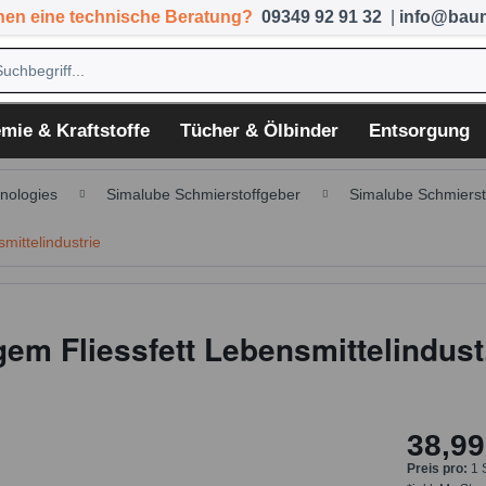
hen eine technische Beratung?
09349 92 91 32
|
info@baum
mie & Kraftstoffe
Tücher & Ölbinder
Entsorgung
nologies
Simalube Schmierstoffgeber
Simalube Schmiersto
mittelindustrie
gem Fliessfett Lebensmittelindust
38,99
Preis pro:
1 