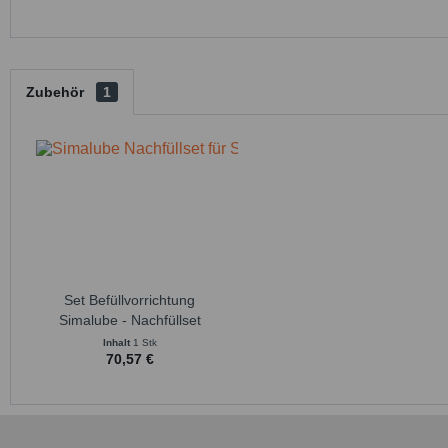
Zubehör
1
Set Befüllvorrichtung
Simalube - Nachfüllset
Simalube Schmierstoffgeber
Inhalt
1 Stk
70,57 €