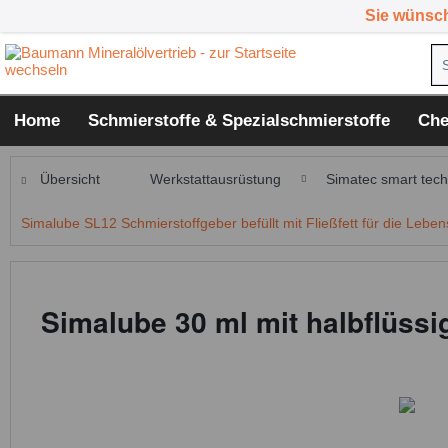
Sie wünsc
Home
Schmierstoffe & Spezialschmierstoffe
Che
Übersicht
Werkstattausrüstung
Simatec smart tech
Simalube SL12 Schmierstoffgeber befüllt mit Fließfett für die Lebens
Simalube 30 ml mit halbflüssi