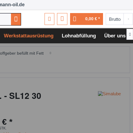
ann-oil.de
0,00 € *

Werkstattausrüstung
Lohnabfüllung
Über uns
ffgeber befüllt mit Fett
. - SL12 30
 € *
STK.