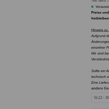
*inkl. MwSt.
z
Voraussi
Preise und
freibleibe
Hinweis zu 
Aufgrund de
Änderungen
einzelner 
Wir sind be
Verständni
Sollte ein 
technisch v
Eine Liefer
andere Ge