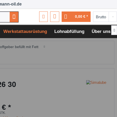
ann-oil.de
0,00 € *

Werkstattausrüstung
Lohnabfüllung
Über uns
ffgeber befüllt mit Fett
26 30
 € *
STK.