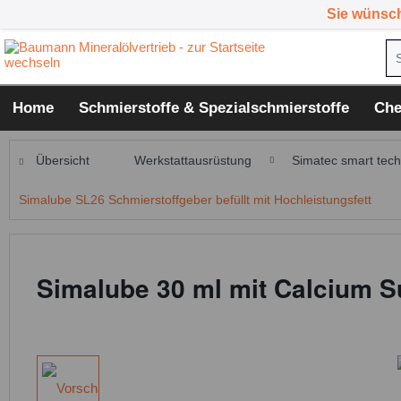
Sie wünsc
Home
Schmierstoffe & Spezialschmierstoffe
Che
Übersicht
Werkstattausrüstung
Simatec smart tech
Simalube SL26 Schmierstoffgeber befüllt mit Hochleistungsfett
Simalube 30 ml mit Calcium S