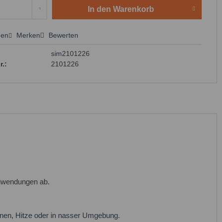
In den
Warenkorb
hen
Merken
Bewerten
 anfragen
sim2101226
r.:
2101226
Anwendungen ab.
onen, Hitze oder in nasser Umgebung.