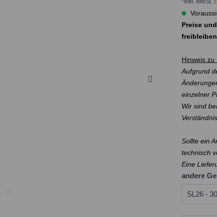
*inkl. MwSt.
z
Voraussi
Preise und
freibleibe
Hinweis zu 
Aufgrund de
Änderungen
einzelner 
Wir sind be
Verständni
Sollte ein 
technisch v
Eine Liefer
andere Ge