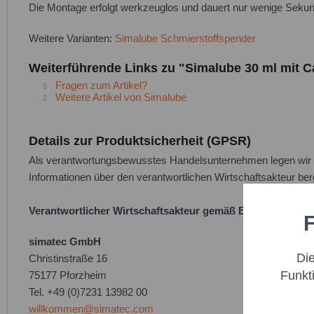
Die Montage erfolgt werkzeuglos und dauert nur wenige Sekun
Weitere Varianten:
Simalube Schmierstoffspender
Weiterführende Links zu "Simalube 30 ml mit C
Fragen zum Artikel?
Weitere Artikel von Simalube
Details zur Produktsicherheit (GPSR)
Als verantwortungsbewusstes Handelsunternehmen legen wir gr
Informationen über den verantwortlichen Wirtschaftsakteur bere
Verantwortlicher Wirtschaftsakteur gemäß EU-Verordnung
F
Funktio
simatec GmbH
Di
Christinstraße 16
Marketi
Funkt
75177 Pforzheim
Tel. +49 (0)7231 13982 00
Trackin
willkommen@simatec.com