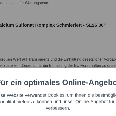
den – ideal für Wartungsteams.
alcium Sulfonat Komplex Schmierfett - SL26 30"
oßen Wert auf Transparenz und die Einhaltung gesetzlicher Vorgabe
itzustellen. Dieser ist für die Einhaltung der EU-Vorschriften zu uns
:
ür ein optimales Online-Angeb
Aktiv
nale
ese Website verwendet Cookies, um Ihnen die bestmögli
Aktiv
ng
ionalität bieten zu können und unser Online-Angebot für 
verbessern.
Aktiv
g