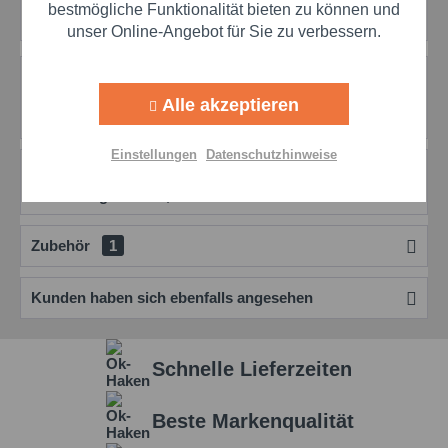
Aktiv
Marketing
bestmögliche Funktionalität bieten zu können und
Artikel-Nr.:
scha100920
unser Online-Angebot für Sie zu verbessern.
Aktiv
Tracking
Beschreibung
Weitere Produktinformationen erhalten Sie über diesen
Alle akzeptieren
Aceton Link
mehr
Aktiv
Personalisierung
Einstellungen
Datenschutzhinweise
Bewertungen
0
Aktiv
Service
Bewertungen lesen, schreiben und diskutieren...
mehr
Zubehör
1
Einstellungen speichern
Kunden haben sich ebenfalls angesehen
Schnelle Lieferzeiten
Beste Markenqualität