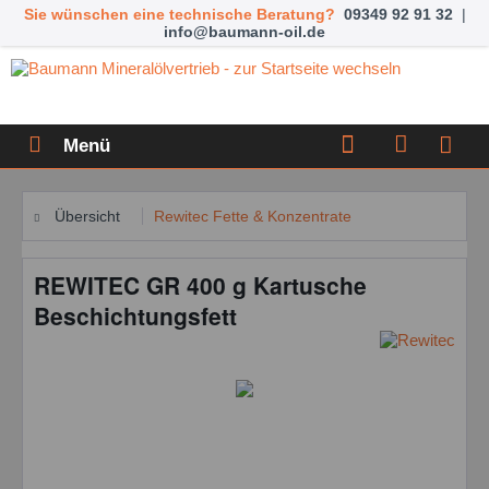
Sie wünschen eine technische Beratung?
09349 92 91 32
|
info@baumann-oil.de
Menü
Übersicht
Rewitec Fette & Konzentrate
REWITEC GR 400 g Kartusche
Beschichtungsfett