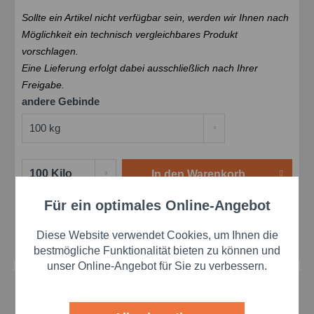
Sollte ein Artikel nicht verfügbar sein, werden wir Ihnen nach
Möglichkeit ein technisch vergleichbares Produkt
vorschlagen.
Eine Lieferung erfolgt dabei ausschließlich nach Ihrer
Freigabe.
andere Gebinde
In den
Warenkorb
Für ein optimales Online-Angebot
Aktiv
Funktionale
Merken
Bewerten
Preis anfragen
Diese Website verwendet Cookies, um Ihnen die
Artikel-Nr.:
gl-420148-100
Aktiv
Marketing
bestmögliche Funktionalität bieten zu können und
unser Online-Angebot für Sie zu verbessern.
Beschreibung
Aktiv
Tracking
Hochsaugfähige Putzlappen Trikot bunt – Fusselarm und