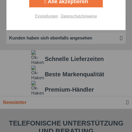
oberflächenschonend Die Putzlappen...
mehr
Alle akzeptieren
Aktiv
Personalisierung
Bewertungen
0
Einstellungen
Datenschutzhinweise
Bewertungen lesen, schreiben und diskutieren...
mehr
Aktiv
Service
Kunden haben sich ebenfalls angesehen
Einstellungen speichern
Schnelle Lieferzeiten
Beste Markenqualität
Premium-Händler
Newsletter
TELEFONISCHE UNTERSTÜTZUNG
UND BERATUNG