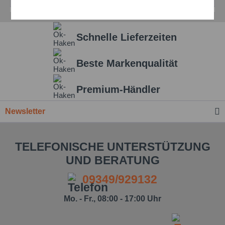
Aktiv
Service
Schnelle Lieferzeiten
Einstellungen speichern
Beste Markenqualität
Premium-Händler
Newsletter
TELEFONISCHE UNTERSTÜTZUNG
UND BERATUNG
09349/929132
Mo. - Fr., 08:00 - 17:00 Uhr