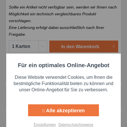
Sollte ein Artikel nicht verfügbar sein, werden wir Ihnen nach
Möglichkeit ein technisch vergleichbares Produkt
vorschlagen.
Eine Lieferung erfolgt dabei ausschließlich nach Ihrer
Freigabe.
In den
Warenkorb
Merken
Bewerten
Preis anfragen
Für ein optimales Online-Angebot
Aktiv
Funktionale
Artikel-Nr.:
pro100626
Diese Website verwendet Cookies, um Ihnen die
Aktiv
Marketing
bestmögliche Funktionalität bieten zu können und
unser Online-Angebot für Sie zu verbessern.
Beschreibung
Chemikalien sicher absorbieren mit Pronol HAZ 806
Aktiv
Tracking
Chemikalienbindeschlängel Abmessung: ø...
mehr
Alle akzeptieren
Aktiv
Personalisierung
Bewertungen
0
Einstellungen
Datenschutzhinweise
Bewertungen lesen, schreiben und diskutieren...
mehr