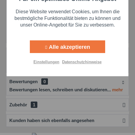
Preis anfragen
Diese Website verwendet Cookies, um Ihnen die
Aktiv
Marketing
bestmögliche Funktionalität bieten zu können und
Merken
Bewerten
Preis anfragen
unser Online-Angebot für Sie zu verbessern.
Artikel-Nr.:
schar21276
Aktiv
Tracking
Alle akzeptieren
Beschreibung
Aktiv
Personalisierung
Petroleum: Vielseitiges Reinigungsmittel für jede
Einstellungen
Datenschutzhinweise
Herausforderung Unser hochleistungsfähiges,...
mehr
Aktiv
Service
Bewertungen
0
Bewertungen lesen, schreiben und diskutieren...
mehr
Einstellungen speichern
Zubehör
1
Kunden haben sich ebenfalls angesehen