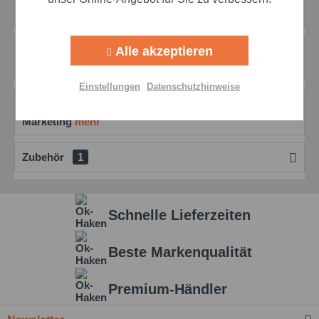
mehr
Aktiv
Tracking
Bewertungen
0
Alle akzeptieren
Aktiv
Bewertungen lesen, schreiben und diskutieren...
mehr
Personalisierung
Einstellungen
Datenschutzhinweise
Produktdatenblatt
Aktiv
Service
Marketing
mehr
Einstellungen speichern
Zubehör
1
Schnelle Lieferzeiten
Beste Markenqualität
Premium-Händler