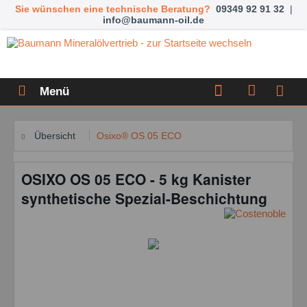
Sie wünschen eine technische Beratung?
09349 92 91 32
|
info@baumann-oil.de
Menü
Übersicht
Osixo® OS 05 ECO
OSIXO OS 05 ECO - 5 kg Kanister
synthetische Spezial-Beschichtung