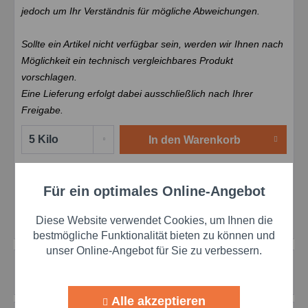
jedoch um Ihr Verständnis für mögliche Abweichungen.
Sollte ein Artikel nicht verfügbar sein, werden wir Ihnen nach
Möglichkeit ein technisch vergleichbares Produkt
vorschlagen.
Eine Lieferung erfolgt dabei ausschließlich nach Ihrer
Freigabe.
In den
Warenkorb
Merken
Bewerten
Preis anfragen
Für ein optimales Online-Angebot
Aktiv
Funktionale
Artikel-Nr.:
DDCKCO602362
Herstellernr.:
602362
Diese Website verwendet Cookies, um Ihnen die
Aktiv
Marketing
bestmögliche Funktionalität bieten zu können und
unser Online-Angebot für Sie zu verbessern.
Beschreibung
Aktiv
Tracking
mehr
Alle akzeptieren