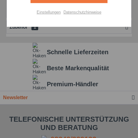
Bewertungen
0
Aktiv
Personalisierung
Bewertungen lesen, schreiben und diskutieren...
mehr
Einstellungen
Datenschutzhinweise
Aktiv
Service
Zubehör
1
Einstellungen speichern
Schnelle Lieferzeiten
Beste Markenqualität
Premium-Händler
Newsletter
TELEFONISCHE UNTERSTÜTZUNG
UND BERATUNG