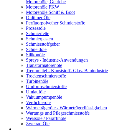
Motorenöle, Getriebe
Motorenöle PKW
Motorenöle Schiff & Boot
Oldtimer Öle
Perfluorpolyether Schmierstoffe
Prozessöle
Schmierfette
Schmierpasten
Schmierstoffgeber
Schneidöle
Silikonöle
Sprays - Industrie-Anwendungen
Transformatorenöle
Trennmittel - Kunststoff- Glas- Bauindustrie
Trockenschmierstoffe
Turbinenöle
Umformschmierstoffe
Umlauföle
Vakuumpumpenöle
Verdichteröle
Wärmeträgeröle - Wärmeträgerflüssigkeiten
Wartungs und Pflegeschmierstoffe
Weissöle / Paraffinöle
Zweirad Öle