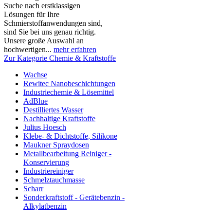
Suche nach erstklassigen
Lösungen für Ihre
Schmierstoffanwendungen sind,
sind Sie bei uns genau richtig.
Unsere große Auswahl an
hochwertigen...
mehr erfahren
Zur Kategorie Chemie & Kraftstoffe
Wachse
Rewitec Nanobeschichtungen
Industriechemie & Lösemittel
AdBlue
Destilliertes Wasser
Nachhaltige Kraftstoffe
Julius Hoesch
Klebe- & Dichtstoffe, Silikone
Maukner Spraydosen
Metallbearbeitung Reiniger -
Konservierung
Industriereiniger
Schmelztauchmasse
Scharr
Sonderkraftstoff - Gerätebenzin -
Alkylatbenzin