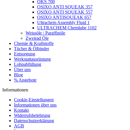
OKS 700
OSIXO ANTI SQUEAK 357
OSIXO ANTI SQUEAK 557
OSIXO ANTISQUEAK 657
Ultrachem Assembly Fluid 1
ULTRACHEM Chemlube 1102
Weissöle / Paraffinöle
Zweirad Öle
Chemie & Kraftstoffe
Tücher & Ölbinder
Entsorgung
Werkstattausrüstung
Lohnabfüllung
Über uns
Blog
% Angebote
Informationen
Cookie-Einstellungen
Informationen über uns
Kontakt
Widerrufsbelehrung
Datenschutzerklärung
AGB