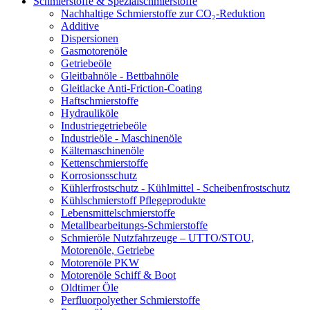
Schmierstoffe & Spezialschmierstoffe
Nachhaltige Schmierstoffe zur CO₂-Reduktion
Additive
Dispersionen
Gasmotorenöle
Getriebeöle
Gleitbahnöle - Bettbahnöle
Gleitlacke Anti-Friction-Coating
Haftschmierstoffe
Hydrauliköle
Industriegetriebeöle
Industrieöle - Maschinenöle
Kältemaschinenöle
Kettenschmierstoffe
Korrosionsschutz
Kühlerfrostschutz - Kühlmittel - Scheibenfrostschutz
Kühlschmierstoff Pflegeprodukte
Lebensmittelschmierstoffe
Metallbearbeitungs-Schmierstoffe
Schmieröle Nutzfahrzeuge – UTTO/STOU,
Motorenöle, Getriebe
Motorenöle PKW
Motorenöle Schiff & Boot
Oldtimer Öle
Perfluorpolyether Schmierstoffe