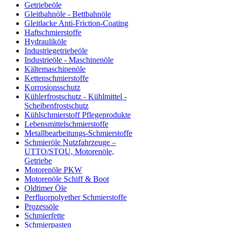
Getriebeöle
Gleitbahnöle - Bettbahnöle
Gleitlacke Anti-Friction-Coating
Haftschmierstoffe
Hydrauliköle
Industriegetriebeöle
Industrieöle - Maschinenöle
Kältemaschinenöle
Kettenschmierstoffe
Korrosionsschutz
Kühlerfrostschutz - Kühlmittel -
Scheibenfrostschutz
Kühlschmierstoff Pflegeprodukte
Lebensmittelschmierstoffe
Metallbearbeitungs-Schmierstoffe
Schmieröle Nutzfahrzeuge –
UTTO/STOU, Motorenöle,
Getriebe
Motorenöle PKW
Motorenöle Schiff & Boot
Oldtimer Öle
Perfluorpolyether Schmierstoffe
Prozessöle
Schmierfette
Schmierpasten