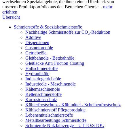
wechselnden Spezialangebote, die ihnen einen Überblick von
unserem Produktportfolio aus den Bereichen Chemie...
mehr
erfahren
Übersicht
Schmierstoffe & Spezialschmierstoffe
Nachhaltige Schmierstoffe zur CO₂-Reduktion
Additive
Dispersionen
Gasmotorenöle
Getriebeöle
Gleitbahnöle - Bettbahnöle
Gleitlacke Anti-Friction-Coating
Haftschmierstoffe
Hydrauliköle
Industriegetriebeöle
Industrieöle - Maschinenöle
Kältemaschinenöle
Kettenschmierstoffe
Korrosionsschutz
Kühlerfrostschutz - Kühlmittel - Scheibenfrostschutz
Kühlschmierstoff Pflegeprodukte
Lebensmittelschmierstoffe
Metallbearbeitungs-Schmierstoffe
Schmieröle Nutzfahrzeuge – UTTO/STOU,