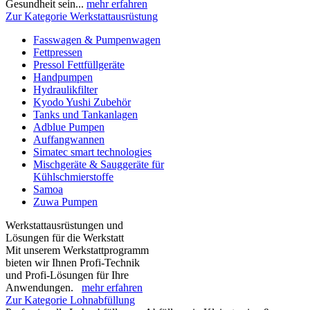
Gesundheit sein...
mehr erfahren
Zur Kategorie Werkstattausrüstung
Fasswagen & Pumpenwagen
Fettpressen
Pressol Fettfüllgeräte
Handpumpen
Hydraulikfilter
Kyodo Yushi Zubehör
Tanks und Tankanlagen
Adblue Pumpen
Auffangwannen
Simatec smart technologies
Mischgeräte & Sauggeräte für
Kühlschmierstoffe
Samoa
Zuwa Pumpen
Werkstattausrüstungen und
Lösungen für die Werkstatt
Mit unserem Werkstattprogramm
bieten wir Ihnen Profi-Technik
und Profi-Lösungen für Ihre
Anwendungen.
mehr erfahren
Zur Kategorie Lohnabfüllung