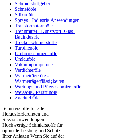
Schmierstoffgeber
Schneidöle
Silikonöle
Sprays - Industrie-Anwendungen
Transformatorenöle
Trennmittel - Kunststoff- Glas-
Bauindustrie
Trockenschmierstoffe
Turbinenöle
Umformschmierstoffe
Umlauföle
Vakuumpumpenöle
Verdichteröle
Wärmeträgeröle -
Wärmeträgerflüssigkeiten
Wartungs und Pflegeschmierstoffe
Weissöle / Paraffinöle
Zweirad Öle
Schmierstoffe für alle
Herausforderungen und
Spezialanwendungen
Hochwertige Schmierstoffe für
optimale Leistung und Schutz
Ihrer Anlagen Wenn Sie auf der