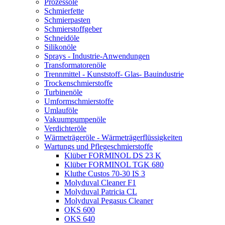
Prozessöle
Schmierfette
Schmierpasten
Schmierstoffgeber
Schneidöle
Silikonöle
Sprays - Industrie-Anwendungen
Transformatorenöle
Trennmittel - Kunststoff- Glas- Bauindustrie
Trockenschmierstoffe
Turbinenöle
Umformschmierstoffe
Umlauföle
Vakuumpumpenöle
Verdichteröle
Wärmeträgeröle - Wärmeträgerflüssigkeiten
Wartungs und Pflegeschmierstoffe
Klüber FORMINOL DS 23 K
Klüber FORMINOL TGK 680
Kluthe Custos 70-30 IS 3
Molyduval Cleaner F1
Molyduval Patricia CL
Molyduval Pegasus Cleaner
OKS 600
OKS 640