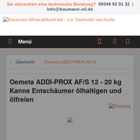
Sie wünschen eine technische Beratung?
09349 92 91 32
|
info@baumann-oil.de
Menü
Übersicht
Oemeta ADDI-PROX AF/S
Oemeta ADDI-PROX AF/S 12 - 20 kg
Kanne Entschäumer ölhaltigen und
ölfreien