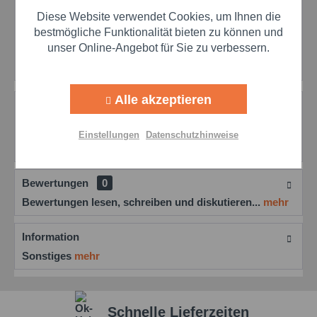
Diese Website verwendet Cookies, um Ihnen die
Merken
Bewerten
Aktiv
Marketing
bestmögliche Funktionalität bieten zu können und
Preis anfragen
unser Online-Angebot für Sie zu verbessern.
Artikel-Nr.:
oeme40012001
Aktiv
Tracking
Alle akzeptieren
Beschreibung
Aktiv
Personalisierung
Oemeta ADDI-PROX AF/S 12: Leistungsstarker
Einstellungen
Datenschutzhinweise
Entschäumer für Kühlschmierstoffe ADDI-PROX AF/S
12...
mehr
Aktiv
Service
Bewertungen
0
Bewertungen lesen, schreiben und diskutieren...
mehr
Einstellungen speichern
Information
Sonstiges
mehr
Schnelle Lieferzeiten