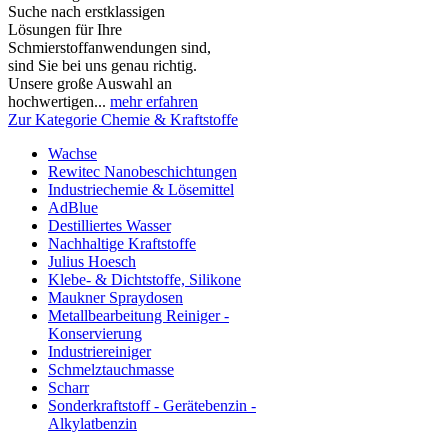
Suche nach erstklassigen
Lösungen für Ihre
Schmierstoffanwendungen sind,
sind Sie bei uns genau richtig.
Unsere große Auswahl an
hochwertigen...
mehr erfahren
Zur Kategorie Chemie & Kraftstoffe
Wachse
Rewitec Nanobeschichtungen
Industriechemie & Lösemittel
AdBlue
Destilliertes Wasser
Nachhaltige Kraftstoffe
Julius Hoesch
Klebe- & Dichtstoffe, Silikone
Maukner Spraydosen
Metallbearbeitung Reiniger -
Konservierung
Industriereiniger
Schmelztauchmasse
Scharr
Sonderkraftstoff - Gerätebenzin -
Alkylatbenzin