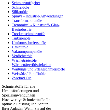
Schmierstoffgeber
Schneidöle
Silikonöle
Sprays - Industrie-Anwendungen
Transformatorenöle
Trennmittel - Kunststoff- Glas-
Bauindustrie
Trockenschmierstoffe
Turbinenöle
Umformschmierstoffe
Umlauföle
Vakuumpumpenöle
Verdichteröle
Wärmeträgeröle -
Wärmeträgerflüssigkeiten
Wartungs und Pflegeschmierstoffe
Weissöle / Paraffinöle
Zweirad Öle
Schmierstoffe für alle
Herausforderungen und
Spezialanwendungen
Hochwertige Schmierstoffe für
optimale Leistung und Schutz
Ihrer Anlagen Wenn Sie auf der