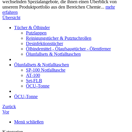
wechselnden Spezialangebote, die ihnen einen Überblick von
unserem Produktportfolio aus den Bereichen Chemie...
mehr
erfahren
Übersicht
Tücher & Ölbinder
Putzlappen
Reinigungstücher & Putztuchrollen
Desinfektionstücher
Ölbindemittel - Ölaufsaugtücher - Ölentferner
Ölunfallsets & Notfalltaschen
Ölunfallsets & Notfalltaschen
SP-100 Notfalltasche
AT-100
Set-FLB
ÖCU-Tonne
ÖCU-Tonne
Zurück
Vor
Menü schließen
Kategorien