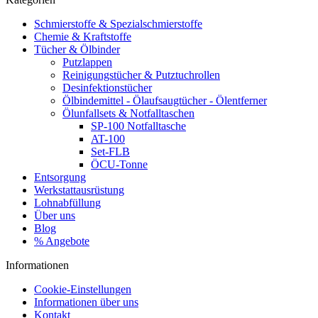
Schmierstoffe & Spezialschmierstoffe
Chemie & Kraftstoffe
Tücher & Ölbinder
Putzlappen
Reinigungstücher & Putztuchrollen
Desinfektionstücher
Ölbindemittel - Ölaufsaugtücher - Ölentferner
Ölunfallsets & Notfalltaschen
SP-100 Notfalltasche
AT-100
Set-FLB
ÖCU-Tonne
Entsorgung
Werkstattausrüstung
Lohnabfüllung
Über uns
Blog
% Angebote
Informationen
Cookie-Einstellungen
Informationen über uns
Kontakt