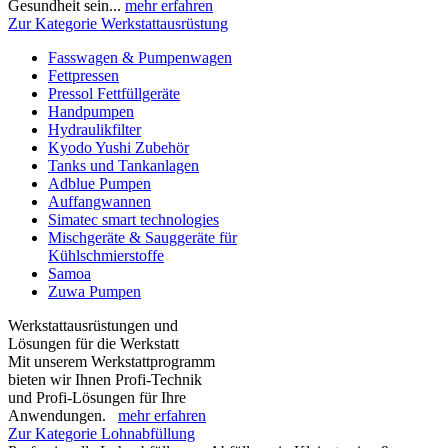
Gesundheit sein...
mehr erfahren
Zur Kategorie Werkstattausrüstung
Fasswagen & Pumpenwagen
Fettpressen
Pressol Fettfüllgeräte
Handpumpen
Hydraulikfilter
Kyodo Yushi Zubehör
Tanks und Tankanlagen
Adblue Pumpen
Auffangwannen
Simatec smart technologies
Mischgeräte & Sauggeräte für
Kühlschmierstoffe
Samoa
Zuwa Pumpen
Werkstattausrüstungen und
Lösungen für die Werkstatt
Mit unserem Werkstattprogramm
bieten wir Ihnen Profi-Technik
und Profi-Lösungen für Ihre
Anwendungen.
mehr erfahren
Zur Kategorie Lohnabfüllung