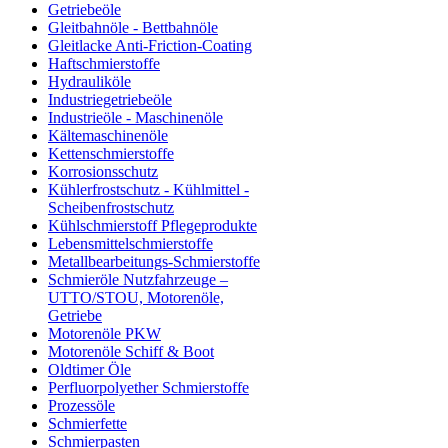
Getriebeöle
Gleitbahnöle - Bettbahnöle
Gleitlacke Anti-Friction-Coating
Haftschmierstoffe
Hydrauliköle
Industriegetriebeöle
Industrieöle - Maschinenöle
Kältemaschinenöle
Kettenschmierstoffe
Korrosionsschutz
Kühlerfrostschutz - Kühlmittel -
Scheibenfrostschutz
Kühlschmierstoff Pflegeprodukte
Lebensmittelschmierstoffe
Metallbearbeitungs-Schmierstoffe
Schmieröle Nutzfahrzeuge –
UTTO/STOU, Motorenöle,
Getriebe
Motorenöle PKW
Motorenöle Schiff & Boot
Oldtimer Öle
Perfluorpolyether Schmierstoffe
Prozessöle
Schmierfette
Schmierpasten