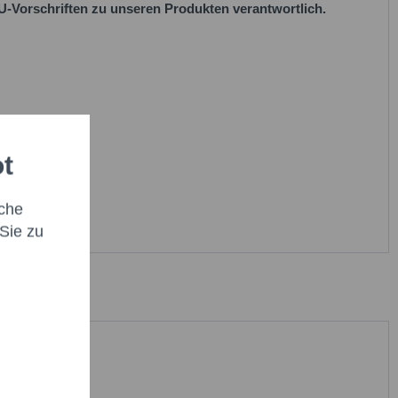
 EU-Vorschriften zu unseren Produkten verantwortlich.
ot
che
Sie zu
habe die
Datenschutzbestimmung
zur Kenntnis