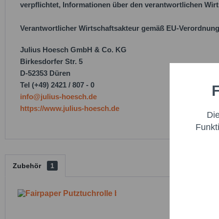
verpflichtet, Informationen über den verantwortlichen Wirt
Verantwortlicher Wirtschaftsakteur gemäß EU-Verordnung
Julius Hoesch GmbH & Co. KG
Birkesdorfer Str. 5
D-52353 Düren
Tel (+49) 2421 / 807 - 0
F
Funktio
info@julius-hoesch.de
https://www.julius-hoesch.de
Di
Marketi
Funkt
Trackin
Zubehör
1
Persona
Service