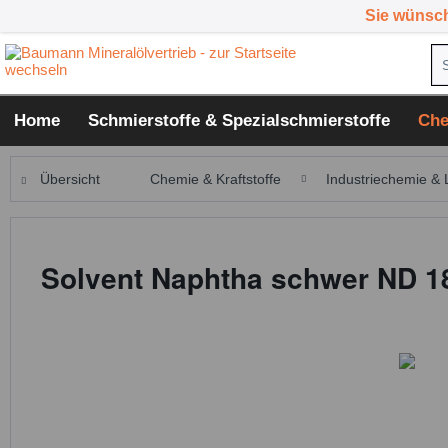
Sie wünsc
Home
Schmierstoffe & Spezialschmierstoffe
Che
Übersicht
Chemie & Kraftstoffe
Industriechemie & 
Solvent Naphtha schwer ND 18