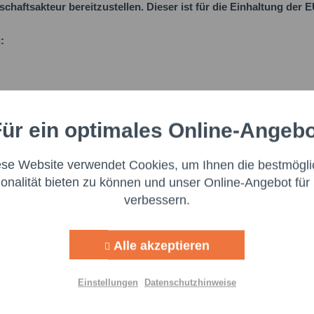
schaftsakteur bereitzustellen. Dieser ist für die Einhaltung der
:
ür ein optimales Online-Angeb
Aktiv
nale
ese Website verwendet Cookies, um Ihnen die bestmögli
Aktiv
ng
ionalität bieten zu können und unser Online-Angebot für 
verbessern.
Aktiv
g
Alle akzeptieren
Aktiv
lisierung
Einstellungen
Datenschutzhinweise
Aktiv
Ich 