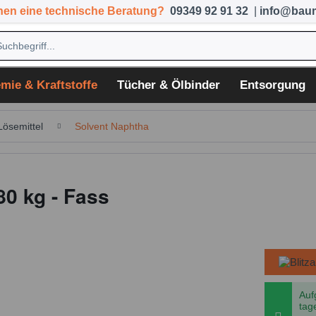
hen eine technische Beratung?
09349 92 91 32
|
info@baum
mie & Kraftstoffe
Tücher & Ölbinder
Entsorgung
Lösemittel
Solvent Naphtha
0 kg - Fass
Auf
tag