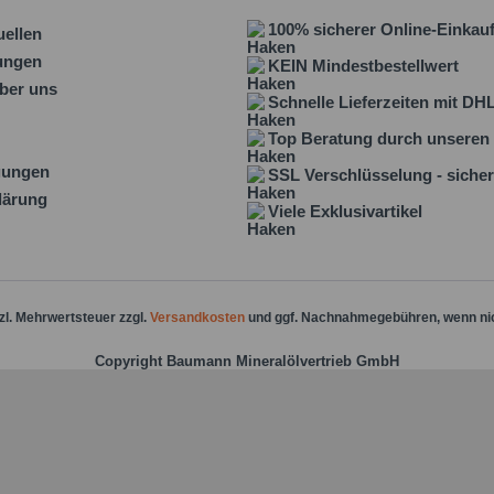
100% sicherer Online-Einkau
uellen
lungen
KEIN Mindestbestellwert
ber uns
Schnelle Lieferzeiten mit DH
Top Beratung durch unseren 
gungen
SSL Verschlüsselung - sicher
lärung
Viele Exklusivartikel
tzl. Mehrwertsteuer zzgl.
Versandkosten
und ggf. Nachnahmegebühren, wenn ni
Copyright Baumann Mineralölvertrieb GmbH