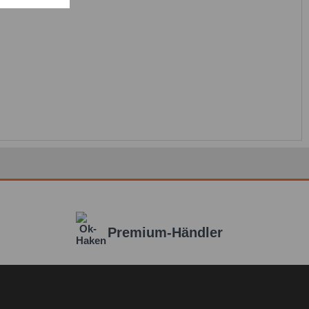
en.*
it * sind Pflichtfelder.
icht senden
Premium-Händler