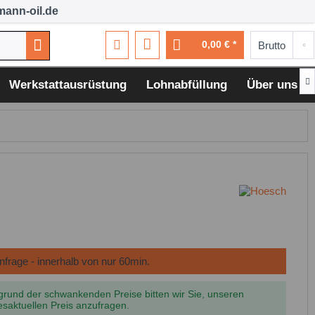
ann-oil.de
0,00 € *

Werkstattausrüstung
Lohnabfüllung
Über uns
grund der schwankenden Preise bitten wir Sie, unseren
esaktuellen Preis anzufragen.