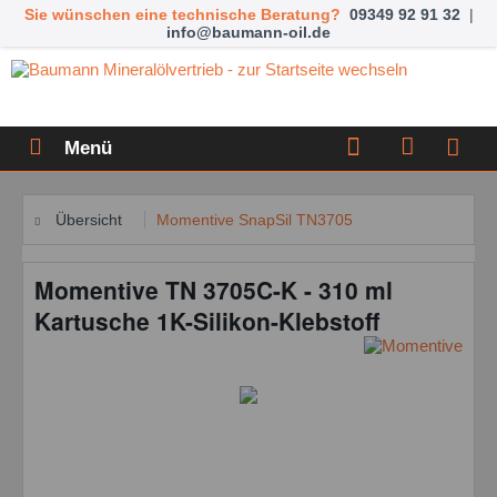
Sie wünschen eine technische Beratung?
09349 92 91 32
|
info@baumann-oil.de
Menü
Übersicht
Momentive SnapSil TN3705
Momentive TN 3705C-K - 310 ml
Kartusche 1K-Silikon-Klebstoff