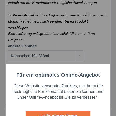
jedoch um Ihr Verständnis für mögliche Abweichungen.
Sollte ein Artikel nicht verfügbar sein, werden wir Ihnen nach
Möglichkeit ein technisch vergleichbares Produkt
vorschlagen.
Eine Lieferung erfolgt dabei ausschließlich nach Ihrer
Freigabe.
andere Gebinde
In den
Warenkorb
Für ein optimales Online-Angebot
Aktiv
Funktionale
Diese Website verwendet Cookies, um Ihnen die
Merken
Bewerten
Preis anfragen
Aktiv
Marketing
bestmögliche Funktionalität bieten zu können und
unser Online-Angebot für Sie zu verbessern.
Artikel-Nr.:
sinuTN3705C-K
Aktiv
Tracking
Beschreibung