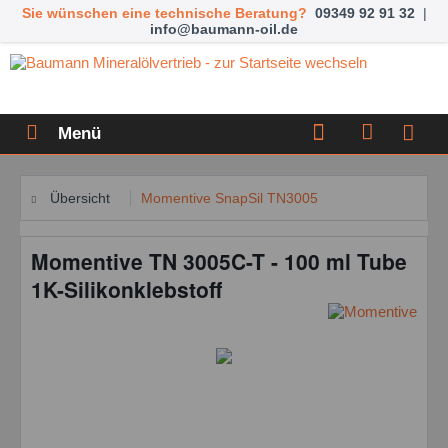
Sie wünschen eine technische Beratung?
09349 92 91 32
|
info@baumann-oil.de
Menü
Übersicht
Momentive SnapSil TN3005
Momentive TN 3005C-T - 100 ml Tube
1K-Silikonklebstoff