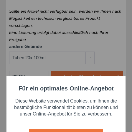
Sollte ein Artikel nicht verfügbar sein, werden wir Ihnen nach
Möglichkeit ein technisch vergleichbares Produkt
vorschlagen.
Eine Lieferung erfolgt dabei ausschließlich nach Ihrer
Freigabe.
andere Gebinde
In den
Warenkorb
Für ein optimales Online-Angebot
Aktiv
Funktionale
Merken
Bewerten
Preis anfragen
Diese Website verwendet Cookies, um Ihnen die
Artikel-Nr.:
sinuTN3005C-T
Aktiv
Marketing
bestmögliche Funktionalität bieten zu können und
unser Online-Angebot für Sie zu verbessern.
Beschreibung
Aktiv
Tracking
SnapSil™ TN3005 Silikonkleber – 1K-Klebstoff für