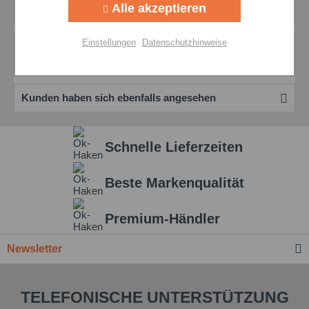
Alle akzeptieren
Elektronik und Kommunikation...
mehr
Aktiv
Personalisierung
Einstellungen
Datenschutzhinweise
Bewertungen
0
Bewertungen lesen, schreiben und diskutieren...
mehr
Aktiv
Service
Kunden haben sich ebenfalls angesehen
Einstellungen speichern
Schnelle Lieferzeiten
Beste Markenqualität
Premium-Händler
Newsletter
TELEFONISCHE UNTERSTÜTZUNG