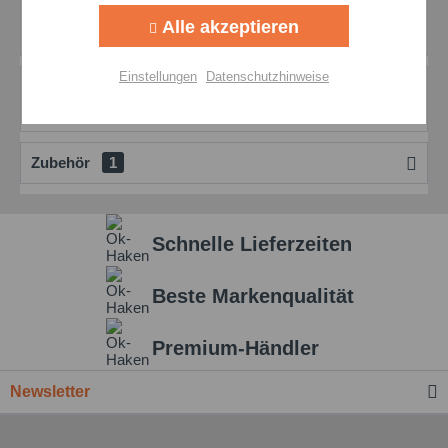
Vielseitige Anwendungen des Molykote Z-Pulvers Das
Alle akzeptieren
Molykote Z-Pulver ist äußerst vielseitig...
mehr
Aktiv
Personalisierung
Einstellungen
Datenschutzhinweise
Bewertungen
0
Aktiv
Service
Bewertungen lesen, schreiben und diskutieren...
mehr
Zubehör
1
Einstellungen speichern
Schnelle Lieferzeiten
Beste Markenqualität
Premium-Händler
Newsletter