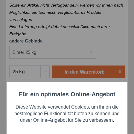
Sollte ein Artikel nicht verfügbar sein, werden wir Ihnen nach
Möglichkeit ein technisch vergleichbares Produkt
vorschlagen.
Eine Lieferung erfolgt dabei ausschließlich nach Ihrer
Freigabe.
andere Gebinde
In den
Warenkorb
Merken
Bewerten
Preis anfragen
Für ein optimales Online-Angebot
Aktiv
Funktionale
Artikel-Nr.:
DDC900281
EAN:
5413278406736
Diese Website verwendet Cookies, um Ihnen die
Herstellernr.:
900281
Aktiv
Marketing
bestmögliche Funktionalität bieten zu können und
unser Online-Angebot für Sie zu verbessern.
Aktiv
Tracking
Beschreibung