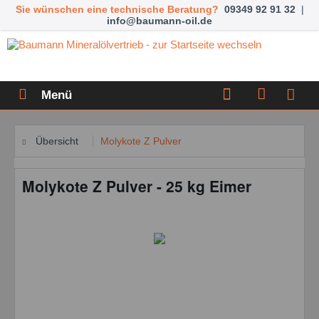
Sie wünschen eine technische Beratung?
09349 92 91 32
|
info@baumann-oil.de
Menü
Übersicht
Molykote Z Pulver
Molykote Z Pulver - 25 kg Eimer