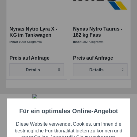
Nynas Nytro Lyra X -
Nynas Nytro Taurus -
KG im Tankwagen
182 kg Fass
Inhalt
1000 Kilogramm
Inhalt
182 Kilogramm
Preis auf Anfrage
Preis auf Anfrage
Details
Details
Schnelle Lieferzeiten
Für ein optimales Online-Angebot
Aktiv
Funktionale
Beste Markenqualität
Diese Website verwendet Cookies, um Ihnen die
Aktiv
Marketing
bestmögliche Funktionalität bieten zu können und
Premium-Händler